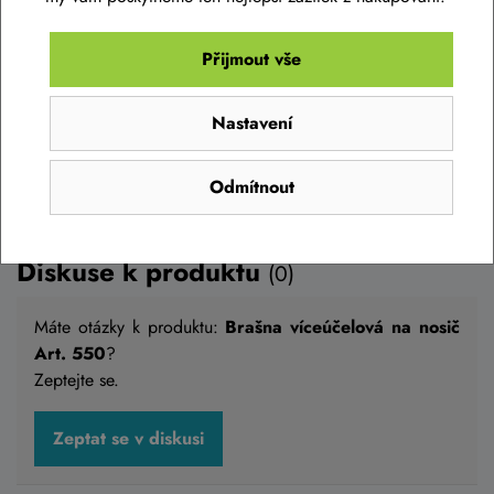
Přijmout vše
Do košíku
Nastavení
Odmítnout
Diskuse k produktu
(0)
Máte otázky k produktu:
Brašna víceúčelová na nosič
Art. 550
?
Zeptejte se.
Boční taška ACID PURE 15 CILink na zadní
Zeptat se v diskusi
nosič SIC 2.0 2025