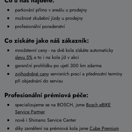
Co u nás najdete:
parkování přímo v areálu u prodejny
možnost zkušební jízdy u prodejny
profesionální poradenství
Co získáte jako náš zákazník:
množstevní ceny - na dvě kola získáte automaticky
slevu 5%
a to i na kola již v akci
garanční prohlídku po ujetí 300 km zdarma
zvýhodněné ceny
servisních prací a přednostní termíny
při objednání do servisu
Profesionální prémiová péče:
specializujeme se na BOSCH, jsme
Bosch eBIKE
Service Partner
nově i Shimano Service Center
díky zaměření na prémiová kola jsme
Cube Premium