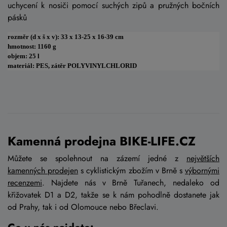
uchycení k nosiči pomocí suchých zipů a pružných bočních
pásků
rozměr (d x š x v): 33 x 13-25 x 16-39 cm
hmotnost: 1160 g
objem: 25 l
materiál: PES, zátěr POLYVINYLCHLORID
Kamenná prodejna BIKE-LIFE.CZ
Můžete se spolehnout na zázemí jedné z
největších
kamenných prodejen
s cyklistickým zbožím v Brně s
výbornými
recenzemi
. Najdete nás v Brně Tuřanech, nedaleko od
křižovatek D1 a D2, takže se k nám pohodlně dostanete jak
od Prahy, tak i od Olomouce nebo Břeclavi.