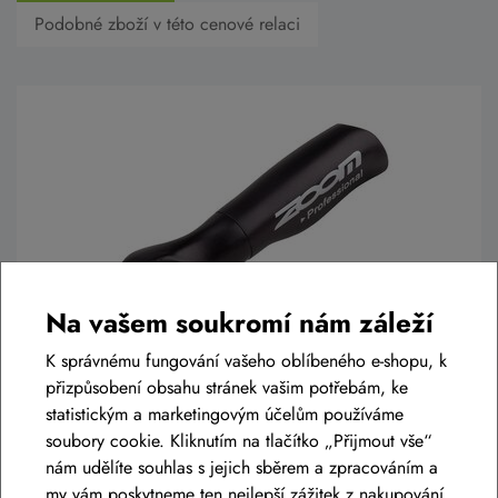
Podobné zboží v této cenové relaci
Na vašem soukromí nám záleží
K správnému fungování vašeho oblíbeného e-shopu, k
Rohy ZOOM 106 Ergo černé
přizpůsobení obsahu stránek vašim potřebám, ke
statistickým a marketingovým účelům používáme
499 Kč
soubory cookie. Kliknutím na tlačítko „Přijmout vše“
Skladem eshop
nám udělíte souhlas s jejich sběrem a zpracováním a
my vám poskytneme ten nejlepší zážitek z nakupování.