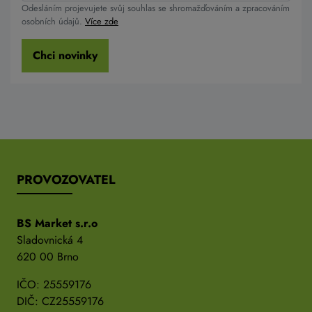
Odesláním projevujete svůj souhlas se shromažďováním a zpracováním
osobních údajů.
Více zde
Chci novinky
PROVOZOVATEL
BS Market s.r.o
Sladovnická 4
620 00 Brno
IČO: 25559176
DIČ: CZ25559176