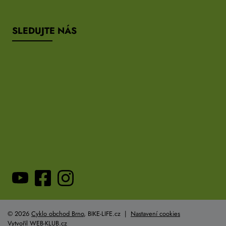
SLEDUJTE NÁS
© 2026
Cyklo obchod Brno
, BIKE-LIFE.cz |
Nastavení cookies
Vytvořil
WEB-KLUB.cz