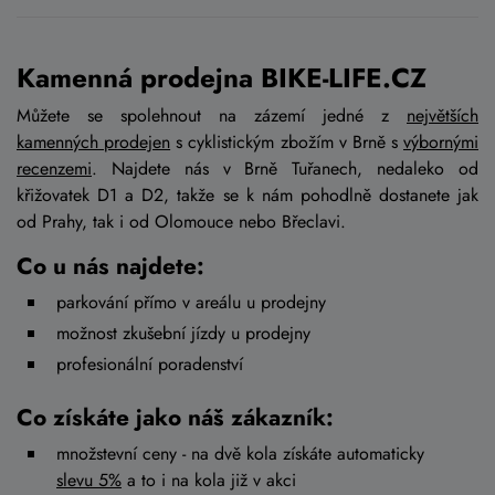
Kamenná prodejna BIKE-LIFE.CZ
Můžete se spolehnout na zázemí jedné z
největších
kamenných prodejen
s cyklistickým zbožím v Brně s
výbornými
recenzemi
. Najdete nás v Brně Tuřanech, nedaleko od
křižovatek D1 a D2, takže se k nám pohodlně dostanete jak
od Prahy, tak i od Olomouce nebo Břeclavi.
Co u nás najdete:
parkování přímo v areálu u prodejny
možnost zkušební jízdy u prodejny
profesionální poradenství
Co získáte jako náš zákazník:
množstevní ceny - na dvě kola získáte automaticky
slevu 5%
a to i na kola již v akci