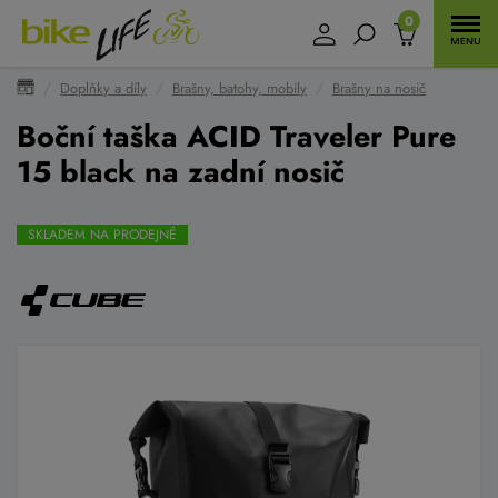
0
Doplňky a díly
Brašny, batohy, mobily
Brašny na nosič
Boční taška ACID Traveler Pure
15 black na zadní nosič
SKLADEM NA PRODEJNĚ