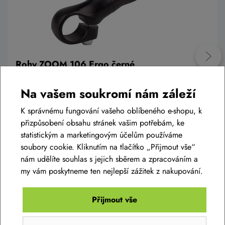
Rohy ZOOM 106 Ergo černé
Na vašem soukromí nám záleží
499 Kč
Skladem eshop
K správnému fungování vašeho oblíbeného e-shopu, k
přizpůsobení obsahu stránek vašim potřebám, ke
statistickým a marketingovým účelům používáme
soubory cookie. Kliknutím na tlačítko „Přijmout vše“
Do košíku
nám udělíte souhlas s jejich sběrem a zpracováním a
my vám poskytneme ten nejlepší zážitek z nakupování.
Přijmout vše