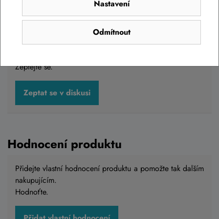
Nastavení
Diskuse k produktu
(0)
Odmítnout
Máte otázky k produktu:
Boční taška ACID Traveler
Pure 15 black na zadní nosič
?
Zeptejte se.
Boční taška ACID Traveler Pure 15 black na
Zeptat se v diskusi
zadní nosič
1 299 Kč
Skladem na prodejně
Hodnocení produktu
Přidejte vlastní hodnocení produktu a pomožte tak dalším
nakupujícím.
Do košíku
Hodnoťte.
Přidat vlastní hodnocení