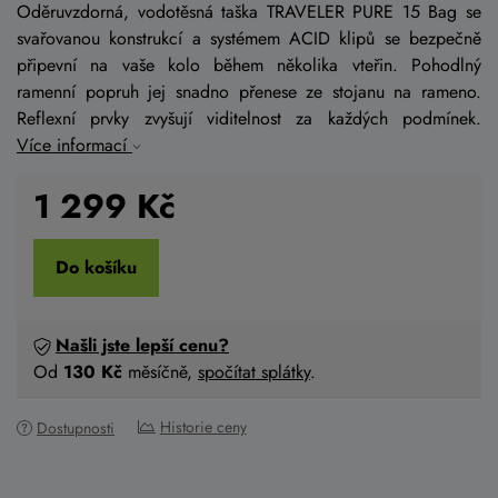
Oděruvzdorná, vodotěsná taška TRAVELER PURE 15 Bag se
svařovanou konstrukcí a systémem ACID klipů se bezpečně
připevní na vaše kolo během několika vteřin. Pohodlný
ramenní popruh jej snadno přenese ze stojanu na rameno.
Reflexní prvky zvyšují viditelnost za každých podmínek.
Více informací
1 299
Kč
Do košíku
Našli jste lepší cenu?
Od
130 Kč
měsíčně,
spočítat splátky
.
Historie ceny
Dostupnosti