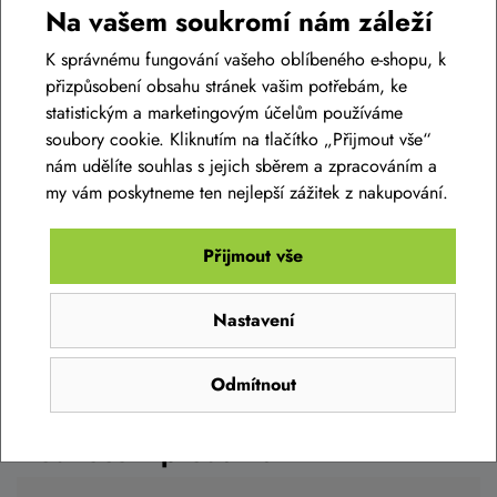
Na vašem soukromí nám záleží
K správnému fungování vašeho oblíbeného e-shopu, k
přizpůsobení obsahu stránek vašim potřebám, ke
statistickým a marketingovým účelům používáme
soubory cookie. Kliknutím na tlačítko „Přijmout vše“
Diskuse k produktu
nám udělíte souhlas s jejich sběrem a zpracováním a
(0)
my vám poskytneme ten nejlepší zážitek z nakupování.
Máte otázky k produktu:
Brašna pod sedlo PELLS
Condo
?
Přijmout vše
Zeptejte se.
Nastavení
Brašna pod sedlo PELLS Condo
Zeptat se v diskusi
Odmítnout
249 Kč
Skladem eshop
Hodnocení produktu