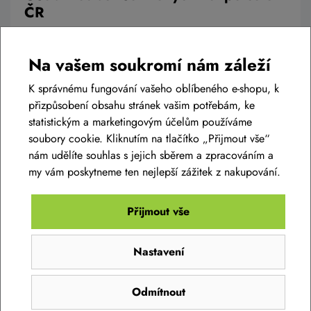
ČR
Chcete koupit kolo nebo elektrokolo, ale máte to k nám daleko?
Není problém, kolo vám můžeme poslat přímo domů, ale
Na vašem soukromí nám záleží
můžete využít našich rozšířených služeb a využít jedno z našich
mnoha prověřených výdejních míst, kde vám kolo předají
K správnému fungování vašeho oblíbeného e-shopu, k
kompletně připravené a můžete se na ně obrátit i ohledně
přizpůsobení obsahu stránek vašim potřebám, ke
servisu.
statistickým a marketingovým účelům používáme
soubory cookie. Kliknutím na tlačítko „Přijmout vše“
nám udělíte souhlas s jejich sběrem a zpracováním a
Číst článek
my vám poskytneme ten nejlepší zážitek z nakupování.
Přijmout vše
Nastavení
SLEDUJTE NÁŠ INSTAGRAM
@bikelife.cz
Odmítnout