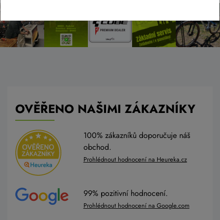
OVĚŘENO NAŠIMI ZÁKAZNÍKY
100% zákazníků doporučuje náš
obchod.
Prohlédnout hodnocení na Heureka.cz
99% pozitivní hodnocení.
Prohlédnout hodnocení na Google.com