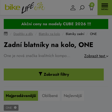
0
Akční ceny na modely CUBE 2026 !!!
Doplňky a díly
Blatníky na kolo
Blatníky zadní
ONE
Zadní blatníky na kolo, ONE
One je nová značka kvalitních komponentů a doplňků na kolo. Nabízí široké spektrum světel, zámků, hustilek,brašen, košíků, nosičů a řadu dalších.
Zobrazit text
Zobrazit filtry
Nejprodávanější
Oblíbené
Nejlevnější
ONE