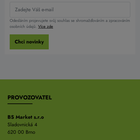
Odesláním projevujete svůj souhlas se shromažďováním a zpracováním
osobních údajů.
Více zde
Chci novinky
PROVOZOVATEL
BS Market s.r.o
Sladovnická 4
620 00 Brno