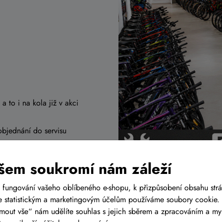
a to i na kola již v akci
objednání do servisu
šem soukromí nám záleží
rtner
 fungování vašeho oblíbeného e-shopu, k přizpůsobení obsahu str
r
 statistickým a marketingovým účelům používáme soubory cookie. 
ijmout vše“ nám udělíte souhlas s jejich sběrem a zpracováním a m