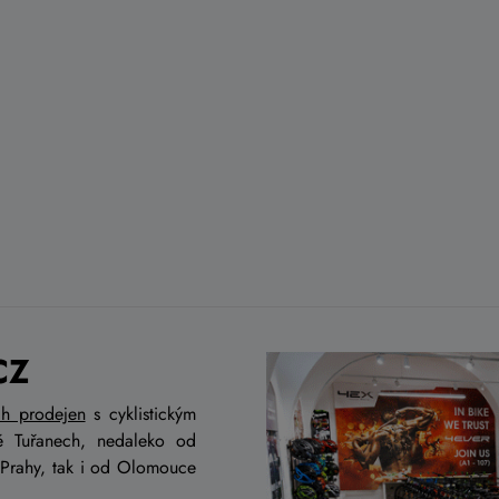
CZ
ch prodejen
s cyklistickým
ě Tuřanech, nedaleko od
 Prahy, tak i od Olomouce