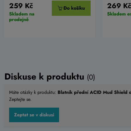
259 Kč
269 K
Do košíku
Skladem na
Skladem e
prodejně
Diskuse k produktu
(0)
Máte otázky k produktu:
Blatník přední ACID Mud Shield 
Zeptejte se.
Zeptat se v diskusi
Přední blatník CUBE ACID na
Blatník 
vidlici
přední 2