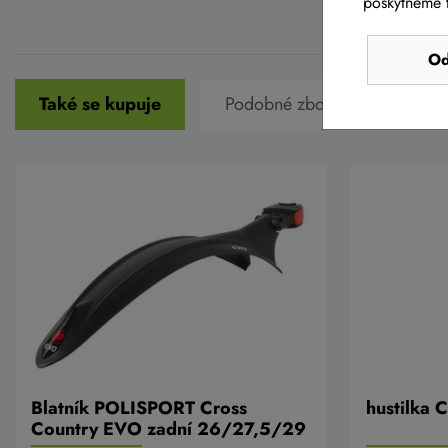
poskytneme t
Od
Také se kupuje
Podobné zboží v této cenové 
Blatník POLISPORT Cross
hustilka
Country EVO zadní 26/27,5/29