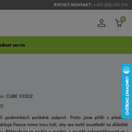
RYCHLÝ KONTAKT:
+420 605 430 574
0
dnat servis
íslo: CUBE 93502
ch podmínkách pořádně zašpinit. Proto jsme přišli s předním
žuje france mimo tvou tvář, aby ses mohl soustředit na důležité
av. Přišroubuje se rychle a snadno a rovněž nekomplikovaně se i