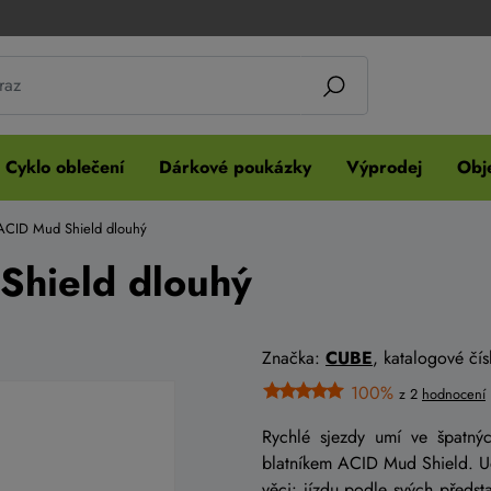
Cyklo oblečení
Dárkové poukázky
Výprodej
Obje
 ACID Mud Shield dlouhý
Shield dlouhý
Značka:
CUBE
, katalogové č
100%
z 2
hodnocení
Rychlé sjezdy umí ve špatný
blatníkem ACID Mud Shield. Udr
věci: jízdu podle svých předst