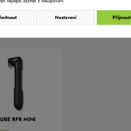
en nejlepší zážitek z nakupování.
mítnout
Nastavení
Přijmout
relaci
 CUBE RFR MINI