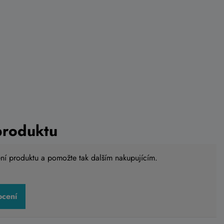
produktu
ení produktu a pomožte tak dalším nakupujícím.
ocení
e přední
Blatník ACID CUBE vane přední
černo červená