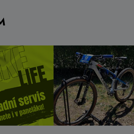
539 Kč
o košíku
Do košíku
Skladem na
prodejně
M