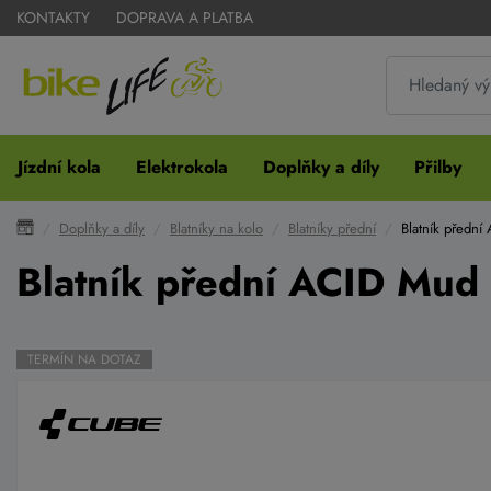
KONTAKTY
DOPRAVA A PLATBA
Jízdní kola
Elektrokola
Doplňky a díly
Přilby
Doplňky a díly
Blatníky na kolo
Blatníky přední
Blatník přední
Blatník přední ACID Mud 
TERMÍN NA DOTAZ