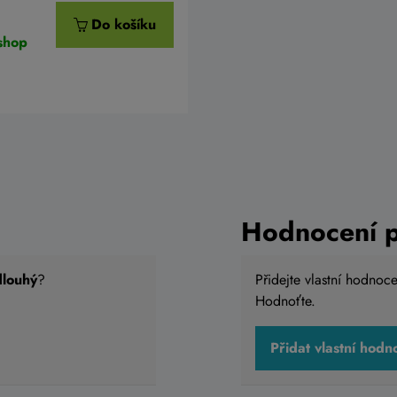
č
Do košíku
shop
Hodnocení 
dlouhý
?
Přidejte vlastní hodnoc
Hodnoťte.
Přidat vlastní hodn
POLISPORT Mud Pro
Blatník ACID CUBE van
6/29
černo zelená