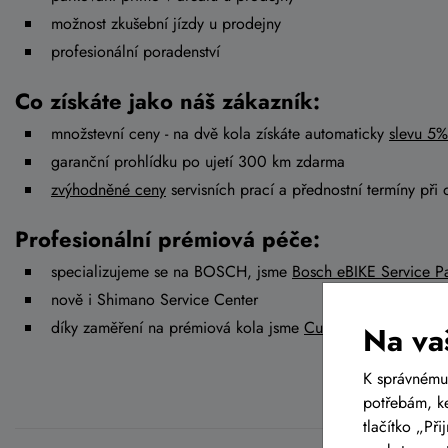
možnost zkušební jízdy u prodejny
profesionální poradenství
Co získáte jako náš zákazník:
množstevní ceny - na dvě kola získáte automaticky
slevu 5%
garanční prohlídku po ujetí 300 km zdarma
zvýhodněné ceny
servisních prací a přednostní termíny při 
Profesionální prémiová péče:
specializujeme se na BOSCH, jsme
Bosch eBIKE Service Pa
nově i Shimano Service Center
díky zaměření na prémiová kola jsme
Cube Premium Deale
Na va
K správnému
potřebám, ke
tlačítko „Př