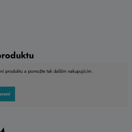
produktu
ení produktu a pomožte tak dalším nakupujícím.
ocení
e přední
Blatník ACID CUBE vane přední
černo červená
539 Kč
o košíku
Do košíku
Skladem na
prodejně
M