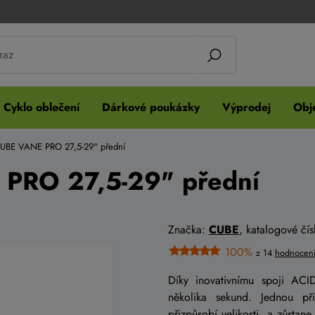
Cyklo oblečení
Dárkové poukázky
Výprodej
Obje
CUBE VANE PRO 27,5-29" přední
 PRO 27,5-29" přední
Značka:
CUBE
, katalogové č
100%
z 14
hodnocen
Díky inovativnímu spoji A
několika sekund. Jednou při
přizpůsobí velikosti a zůstane