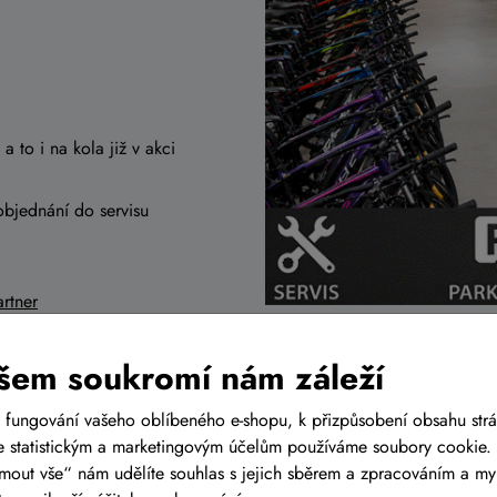
a to i na kola již v akci
objednání do servisu
rtner
r
šem soukromí nám záleží
 fungování vašeho oblíbeného e-shopu, k přizpůsobení obsahu str
 statistickým a marketingovým účelům používáme soubory cookie. 
ijmout vše“ nám udělíte souhlas s jejich sběrem a zpracováním a m