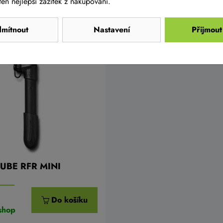
en nejlepší zážitek z nakupování.
relaci
mítnout
Nastavení
Přijmout
 CUBE RFR MINI
č
Do košíku
shop