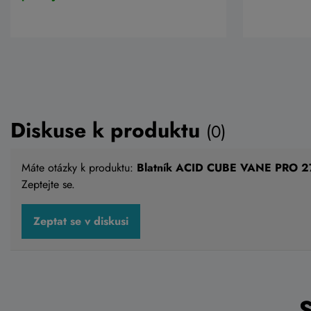
Diskuse k produktu
(0)
Máte otázky k produktu:
Blatník ACID CUBE VANE PRO 27
Zeptejte se.
Zeptat se v diskusi
Blatník ACID CUBE VANE PRO
Blatník A
27,5-29" přední
černo mo
539 Kč
539 Kč
Do košíku
Skladem na
Skladem e
prodejně