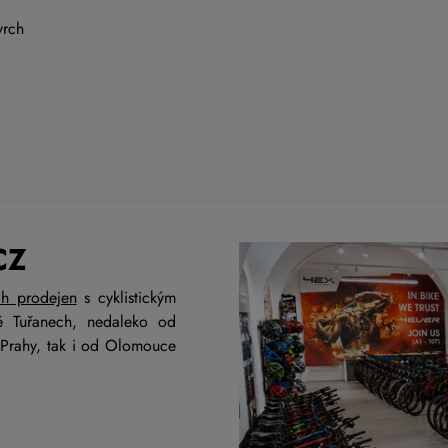
vrch
CZ
ch prodejen
s cyklistickým
ě Tuřanech, nedaleko od
 Prahy, tak i od Olomouce