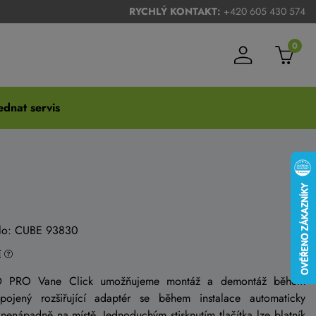
RYCHLÝ KONTAKT:
+420 605 430 574
0
dnat servis
íslo: CUBE 93830
í
CID PRO Vane Click umožňujeme montáž a demontáž během
pojený rozšiřující adaptér se během instalace automaticky
 nenápadně na místě. Jednoduchým stisknutím tlačítka lze blatník