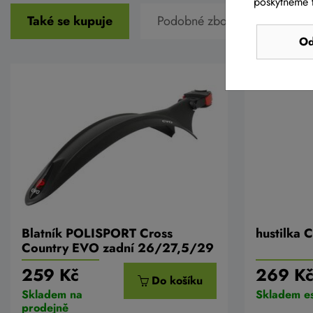
poskytneme t
Také se kupuje
Podobné zboží v této cenové 
Od
Blatník POLISPORT Cross
hustilka
Country EVO zadní 26/27,5/29
259 Kč
269 K
Do košíku
Skladem na
Skladem e
prodejně