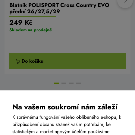
Blatník POLISPORT Cross Country EVO
přední 26/27,5/29
249 Kč
Skladem na prodejně
Do košíku
Na vašem soukromí nám záleží
Diskuse k produktu
(0)
K správnému fungování vašeho oblíbeného e-shopu, k
přizpůsobení obsahu stránek vašim potřebám, ke
Máte otázky k produktu:
Blatník CUBE Cubeguard
statistickým a marketingovým účelům používáme