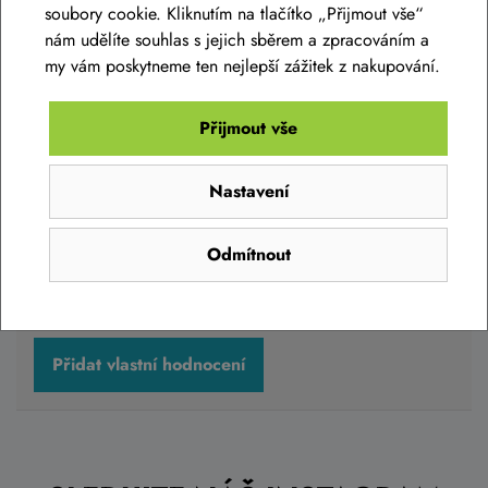
Race zadní bílý
?
soubory cookie. Kliknutím na tlačítko „Přijmout vše“
Zeptejte se.
nám udělíte souhlas s jejich sběrem a zpracováním a
my vám poskytneme ten nejlepší zážitek z nakupování.
Blatník CUBE Cubeguard Race zadní modrý
Zeptat se v diskusi
Přijmout vše
479 Kč
Skladem eshop
Nastavení
Hodnocení produktu
Přidejte vlastní hodnocení produktu a pomožte tak dalším
Odmítnout
nakupujícím.
Do košíku
Hodnoťte.
Přidat vlastní hodnocení