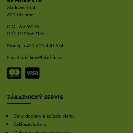
BS Market s.r.o
Sladovnická 4
620 00 Brno
IČO: 25559176
DIČ: CZ25559176
Prodej:
+420 605 430 574
E-mail:
obchod@bike-life.cz
ZÁKAZNICKÝ SERVIS
Ceny dopravy a způsob platby
Cykloservis Brno
Online rezervace servisu kol