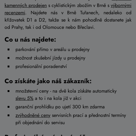
kamenných prodejen
s cyklistickým zbožím v Brně s
výbornými
recenzemi
. Najdete nás v Brně Tuřanech, nedaleko od
křižovatek D1 a D2, takže se k nám pohodlně dostanete jak
od Prahy, tak i od Olomouce nebo Břeclavi.
Co u nás najdete:
parkování přímo v areálu u prodejny
možnost zkušební jízdy u prodejny
profesionální poradenství
Co získáte jako náš zákazník:
množstevní ceny - na dvě kola získáte automaticky
slevu 5%
a to i na kola již v akci
garanční prohlídku po ujetí 300 km zdarma
zvýhodněné ceny
servisních prací a přednostní termíny
při objednání do servisu