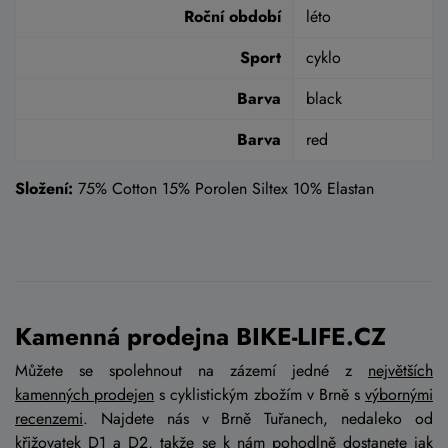
Roční období
léto
Sport
cyklo
Barva
black
Barva
red
Složení:
75% Cotton 15% Porolen Siltex 10% Elastan
Kamenná prodejna BIKE-LIFE.CZ
Můžete se spolehnout na zázemí jedné z
největších
kamenných prodejen
s cyklistickým zbožím v Brně s
výbornými
recenzemi
. Najdete nás v Brně Tuřanech, nedaleko od
křižovatek D1 a D2, takže se k nám pohodlně dostanete jak