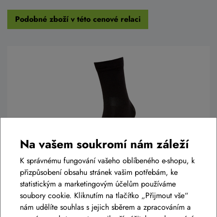
Podobné zboží v této cenové relaci
Na vašem soukromí nám záleží
K správnému fungování vašeho oblíbeného e-shopu, k
Ponožky SILVINI Orino UA1809 black-
přizpůsobení obsahu stránek vašim potřebám, ke
charcoal
statistickým a marketingovým účelům používáme
soubory cookie. Kliknutím na tlačítko „Přijmout vše“
299 Kč
nám udělíte souhlas s jejich sběrem a zpracováním a
Skladem eshop