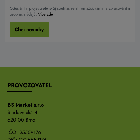
Odesláním projevujete svůj souhlas se shromažďováním a zpracováním
osobních údajů.
Více zde
Chci novinky
PROVOZOVATEL
BS Market s.r.o
Sladovnická 4
620 00 Brno
IČO: 25559176
DIČ: CZ25559176