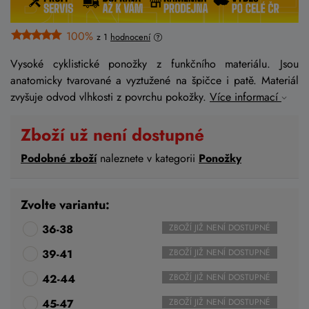
100%
z 1
hodnocení
Vysoké cyklistické ponožky z funkčního materiálu. Jsou
anatomicky tvarované a vyztužené na špičce i patě. Materiál
zvyšuje odvod vlhkosti z povrchu pokožky.
Více informací
Zboží už není dostupné
Podobné zboží
naleznete v kategorii
Ponožky
Zvolte variantu:
36-38
ZBOŽÍ JIŽ NENÍ DOSTUPNÉ
39-41
ZBOŽÍ JIŽ NENÍ DOSTUPNÉ
42-44
ZBOŽÍ JIŽ NENÍ DOSTUPNÉ
45-47
ZBOŽÍ JIŽ NENÍ DOSTUPNÉ