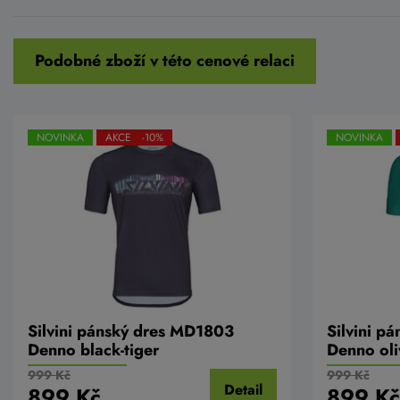
Podobné zboží v této cenové relaci
NOVINKA
AKCE -10%
NOVINKA
Silvini pánský dres MD1803
Silvini p
Denno black-tiger
Denno oli
999 Kč
999 Kč
Detail
899 Kč
899 Kč