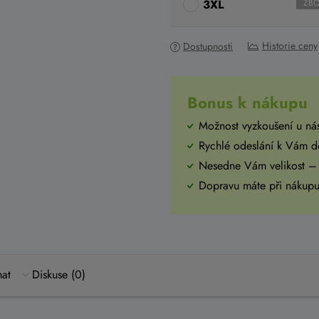
3XL
ZBO
Historie ceny
Dostupnosti
Bonus k nákupu
Možnost vyzkoušení u ná
Rychlé odeslání k Vám 
Nesedne Vám velikost –
Dopravu máte při náku
mat
Diskuse (0)