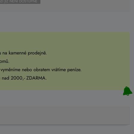
ŽÍ JIŽ NENÍ DOSTUPNÉ
s na kamenné prodejně.
domů.
 vyměníme nebo obratem vrátíme peníze.
pu nad 2000,- ZDARMA.