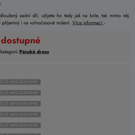
loužený zadní díl, užijete ho tedy jak na kole, tak mimo něj.
mi příjemný i na volnočasové nošení.
Více informací
 dostupné
 kategorii
Pánské dresy
ŽÍ JIŽ NENÍ DOSTUPNÉ
ŽÍ JIŽ NENÍ DOSTUPNÉ
ŽÍ JIŽ NENÍ DOSTUPNÉ
ŽÍ JIŽ NENÍ DOSTUPNÉ
ŽÍ JIŽ NENÍ DOSTUPNÉ