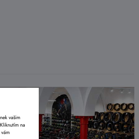
ánek vašim
Kliknutím na
y vám