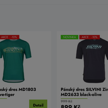
AKCE -10%
NOVINKA
AKCE -10%
ánský dres MD1803
Pánský dres SILVINI Zi
ve-tiger
MD2633 black-olive
999 Kč
Detail
899 Kč