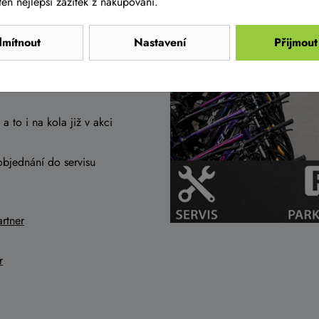
en nejlepší zážitek z nakupování.
mítnout
Nastavení
Přijmout
a to i na kola již v akci
objednání do servisu
rtner
r