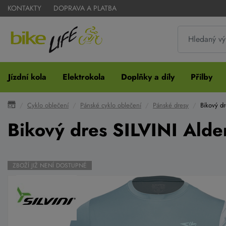
KONTAKTY
DOPRAVA A PLATBA
Jízdní kola
Elektrokola
Doplňky a díly
Přilby
Cyklo oblečení
Pánské cyklo oblečení
Pánské dresy
Bikový d
Bikový dres SILVINI Al
ZBOŽÍ JIŽ NENÍ DOSTUPNÉ