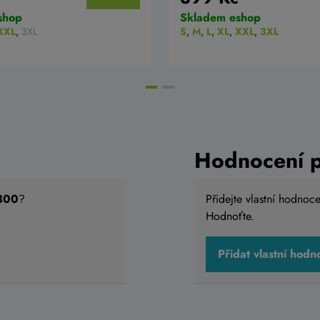
shop
Skladem eshop
XXL
,
3XL
S
,
M
,
L
,
XL
,
XXL
,
3XL
Hodnocení 
1800
?
Přidejte vlastní hodnoc
Hodnoťte.
Přidat vlastní hodn