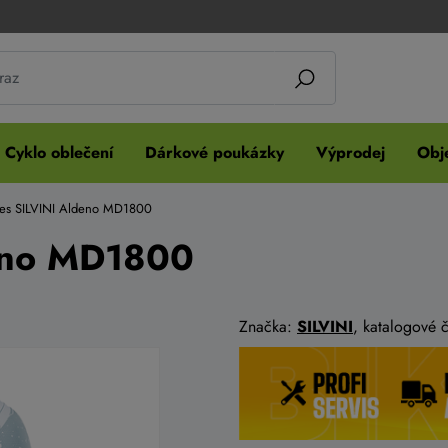
Cyklo oblečení
Dárkové poukázky
Výprodej
Obje
res SILVINI Aldeno MD1800
deno MD1800
Značka:
SILVINI
, katalogové 