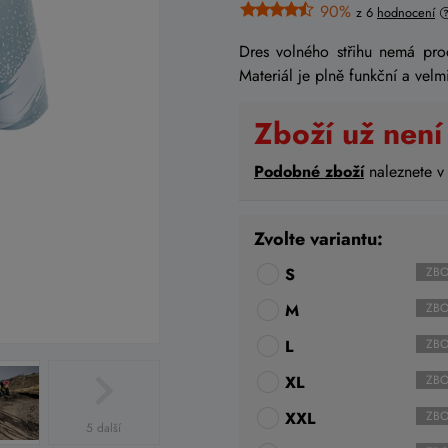
90%
z 6
hodnocení
Dres volného střihu nemá prod
Materiál je plně funkční a vel
Zboží už není
Podobné zboží
naleznete v
Zvolte variantu:
S
ZBO
M
ZBO
L
ZBO
XL
ZBO
XXL
ZBO
5 další