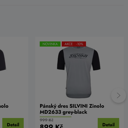
NOVINKA
AKCE -10%
nolo
Pánský dres SILVINI Zinolo
MD2633 grey-black
999 Kč
Detail
Detail
899 Kč