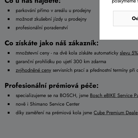
Co u nás najdete:
poskytneme t
parkování přímo v areálu u prodejny
Od
možnost zkušební jízdy u prodejny
profesionální poradenství
Co získáte jako náš zákazník:
množstevní ceny - na dvě kola získáte automaticky
slevu 5%
garanční prohlídku po ujetí 300 km zdarma
zvýhodněné ceny
servisních prací a přednostní termíny při 
Profesionální prémiová péče:
specializujeme se na BOSCH, jsme
Bosch eBIKE Service Pa
nově i Shimano Service Center
díky zaměření na prémiová kola jsme
Cube Premium Deale