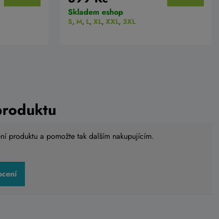
Skladem eshop
S
,
M
,
L
,
XL
,
XXL
,
3XL
produktu
ení produktu a pomožte tak dalším nakupujícím.
ocení