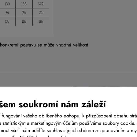
 konkretní postavu se může vhodná velikost
CZ
šem soukromí nám záleží
ch prodejen
s cyklistickým
ě Tuřanech, nedaleko od
 fungování vašeho oblíbeného e-shopu, k přizpůsobení obsahu str
 Prahy, tak i od Olomouce
 statistickým a marketingovým účelům používáme soubory cookie. 
ijmout vše“ nám udělíte souhlas s jejich sběrem a zpracováním a m