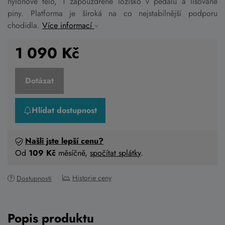
nylonové tělo, 1 zapouzdřené ložisko v pedálu a lisované
piny. Platforma je široká na co nejstabilnější podporu
chodidla.
Více informací
1 090
Kč
Dotázat
Hlídat dostupnost
Našli jste lepší cenu?
Od
109 Kč
měsíčně,
spočítat splátky
.
Historie ceny
Dostupnosti
Popis produktu