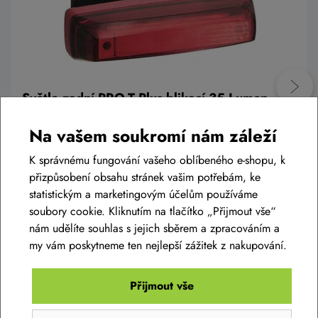
Světlo zadní PRO-T Plus blikací 35 Lumen
COB diody nabíjecí přes USB kabel
Na vašem soukromí nám záleží
399 Kč
Skladem na prodejně
K správnému fungování vašeho oblíbeného e-shopu, k
přizpůsobení obsahu stránek vašim potřebám, ke
statistickým a marketingovým účelům používáme
soubory cookie. Kliknutím na tlačítko „Přijmout vše“
nám udělíte souhlas s jejich sběrem a zpracováním a
Do košíku
my vám poskytneme ten nejlepší zážitek z nakupování.
Přijmout vše