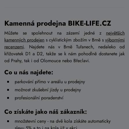
Kamenná prodejna BIKE-LIFE.CZ
Můžete se spolehnout na zázemí jedné z
největších
kamenných prodejen
s cyklistickým zbožím v Brně s
výbornými
recenzemi
. Najdete nás v Brně Tuřanech, nedaleko od
křižovatek D1 a D2, takže se k nám pohodlně dostanete jak
od Prahy, tak i od Olomouce nebo Břeclavi.
Co u nás najdete:
parkování přímo v areálu u prodejny
možnost zkušební jízdy u prodejny
profesionální poradenství
Co získáte jako náš zákazník:
množstevní ceny - na dvě kola získáte automaticky
slevu 5%
a to i na kola již v akci