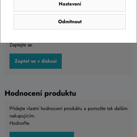
Nastavení
Diskuse k produktu
(0)
Odmítnout
Máte otázky k produktu:
PEDÁLY FLAT SYNCROS
SQUAMISH III land green
?
Zeptejte se.
PEDÁLY FLAT SYNCROS SQUAMISH III
Zeptat se v diskusi
fire/orange
1 090 Kč
Skladem na prodejně
Hodnocení produktu
Přidejte vlastní hodnocení produktu a pomožte tak dalším
nakupujícím.
Do košíku
Hodnoťte.