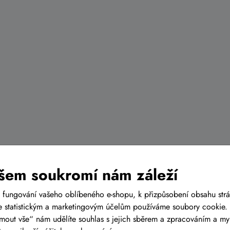
šem soukromí nám záleží
 fungování vašeho oblíbeného e-shopu, k přizpůsobení obsahu str
 statistickým a marketingovým účelům používáme soubory cookie. 
ijmout vše“ nám udělíte souhlas s jejich sběrem a zpracováním a m