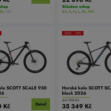
shop
Skladem eshop
XL
,
XXL
XS
,
S
,
M
,
L
,
XL
,
XXL
AKCE -20%
olo SCOTT SCALE 930
Horské kolo SCOTT S
26
black 2026
44 190 Kč
Detail
0 Kč
35 349 Kč