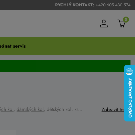
RYCHLÝ KONTAKT:
+420 605 430 574
0
dnat servis
ých kol
,
dámských kol
, dětských kol, krosových kol a silničních kol. Vše najdete u nás na eshopu a na prodejně. Scott má v nabídce také širokou škálu doplňků, oblečení ,
Zobrazit text