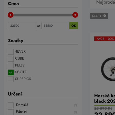
Nejprodá
Cena
SCOTT
až
OK
AKCE -20%
Značky
4EVER
CUBE
PELLS
SCOTT
SUPERIOR
Určení
Horské k
black 20
Dámská
(5)
28 590 Kč
Pánská
(5)
22 890