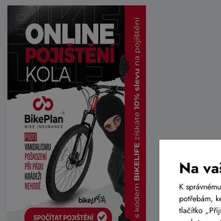
Na va
K správnému
potřebám, ke
tlačítko „Př