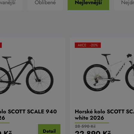
vanější
Oblíbené
Nejlevnější
Nejdr
AKCE -20%
olo SCOTT SCALE 940
Horské kolo SCOTT S
26
white 2026
28 590 Kč
Detail
 Kč
22 890 Kč