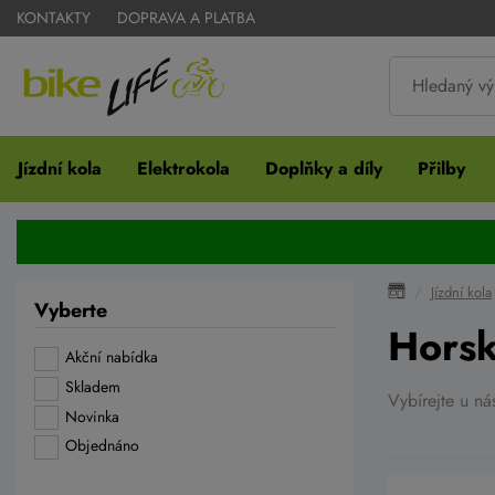
KONTAKTY
DOPRAVA A PLATBA
Jízdní kola
Elektrokola
Doplňky a díly
Přilby
Jízdní kola
Vyberte
Horsk
Akční nabídka
Skladem
Vybírejte u n
Novinka
Objednáno