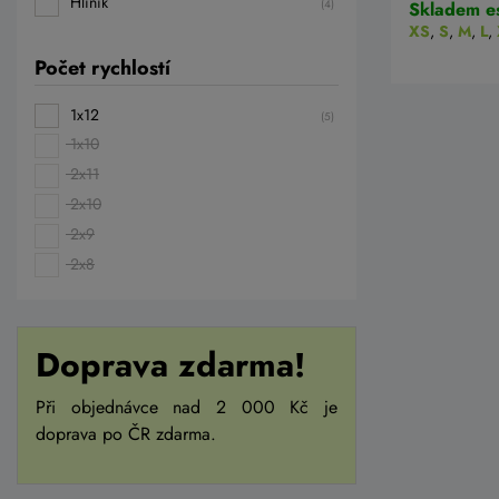
Hliník
(4)
Skladem e
XS
,
S
,
M
,
L
,
Počet rychlostí
1x12
(5)
1x10
2x11
2x10
2x9
2x8
Doprava zdarma!
Při objednávce nad 2 000 Kč je
doprava po ČR zdarma.