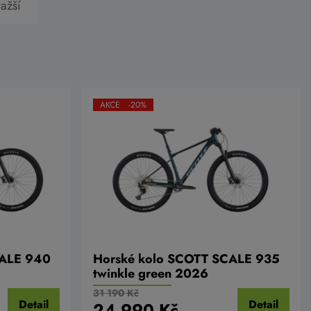
ažší
AKCE -20%
CALE 940
Horské kolo SCOTT SCALE 935
twinkle green 2026
31 190 Kč
Detail
Detail
24 990 Kč