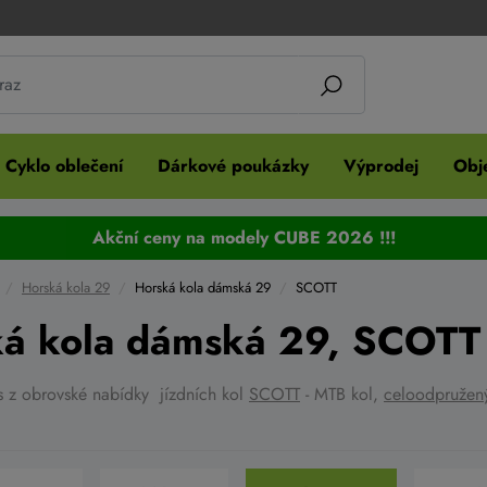
Cyklo oblečení
Dárkové poukázky
Výprodej
Obje
Akční ceny na modely CUBE 2026 !!!
Horská kola 29
Horská kola dámská 29
SCOTT
á kola dámská 29, SCOTT
ás z obrovské nabídky jízdních kol
SCOTT
- MTB kol,
celoodpružen