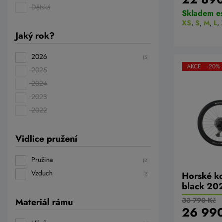
Dětská
Skladem e
XS
,
S
,
M
,
L
,
Jaký rok?
2026
(5)
AKCE -20%
2025
2024
2023
2022
Vidlice pružení
Pružina
(2)
Vzduch
Horské k
(3)
black 20
33 790 Kč
Materiál rámu
26 99