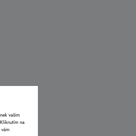
ánek vašim
Kliknutím na
y vám