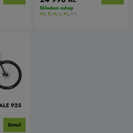
Skladem eshop
XS
,
S
,
M
,
L
,
XL
,
XXL
CALE 925
Detail