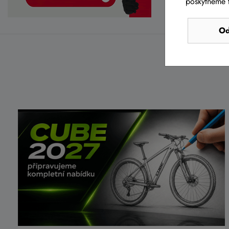
poskytneme t
Od