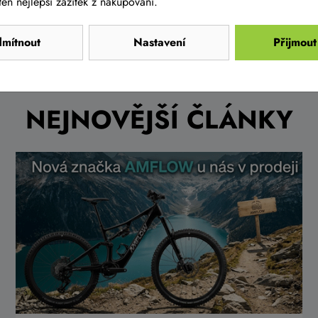
en nejlepší zážitek z nakupování.
mítnout
Nastavení
Přijmout
NEJNOVĚJŠÍ ČLÁNKY