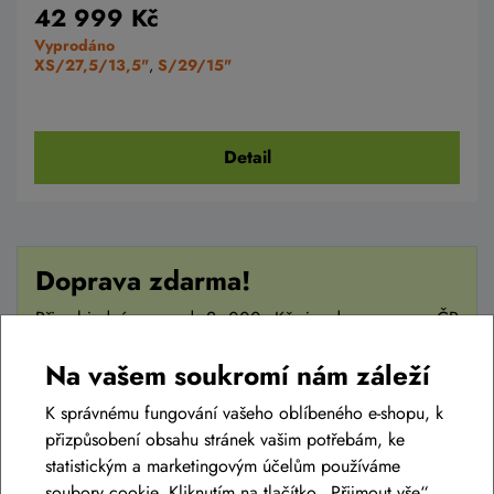
42 999 Kč
Vyprodáno
XS/27,5/13,5"
,
S/29/15"
Detail
Doprava zdarma!
Při objednávce nad 2 000 Kč je doprava po ČR
zdarma.
Na vašem soukromí nám záleží
K správnému fungování vašeho oblíbeného e-shopu, k
přizpůsobení obsahu stránek vašim potřebám, ke
statistickým a marketingovým účelům používáme
soubory cookie. Kliknutím na tlačítko „Přijmout vše“