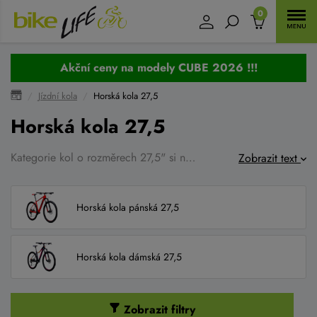
0
Akční ceny na modely CUBE 2026 !!!
Jízdní kola
Horská kola 27,5
Horská kola 27,5
Kategorie kol o rozměrech 27,5" si našla své uplatnění v cyklistice a slouží jako varianta pro juniorské postavy, pro cyklisty s menšími postavami a pak třeba pro speciály, kde se menší průměr kol nabízí vzhledem ke stylu ježdění. Proč tomu tak je? Jak vybrat správné a vhodné kolo přímo pro vás?
Zobrazit text
Horská kola pánská 27,5
Horská kola dámská 27,5
Zobrazit filtry