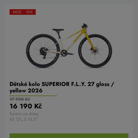
AKCE -10%
Dětské kolo SUPERIOR F.L.Y. 27 gloss /
yellow 2026
17 990 Kč
16 190 Kč
Termín na dotaz
XS 13"
,
S 15,5"