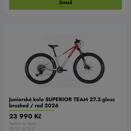
Detail
Juniorské kolo SUPERIOR TEAM 27.3 gloss
brushed / red 2026
23 990 Kč
Termín na dotaz
XS 13"
,
S 15,5"