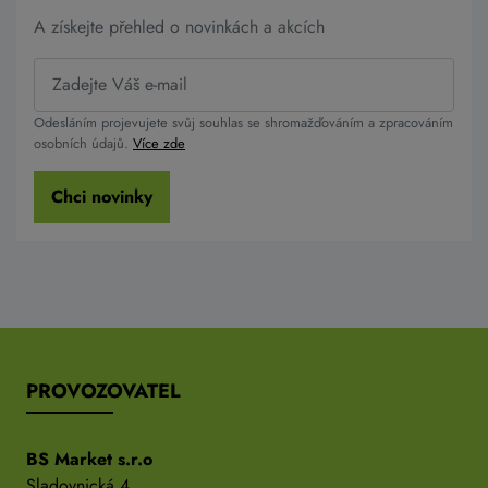
A získejte přehled o novinkách a akcích
Odesláním projevujete svůj souhlas se shromažďováním a zpracováním
osobních údajů.
Více zde
Chci novinky
PROVOZOVATEL
BS Market s.r.o
Sladovnická 4