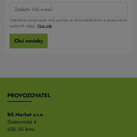
Odesláním projevujete svůj souhlas se shromažďováním a zpracováním
osobních údajů.
Více zde
Chci novinky
PROVOZOVATEL
BS Market s.r.o
Sladovnická 4
620 00 Brno