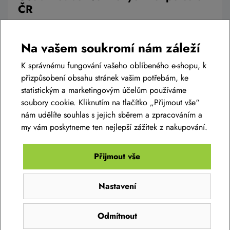
ČR
Chcete koupit kolo nebo elektrokolo, ale máte to k nám daleko?
Není problém, kolo vám můžeme poslat přímo domů, ale
Na vašem soukromí nám záleží
můžete využít našich rozšířených služeb a využít jedno z našich
mnoha prověřených výdejních míst, kde vám kolo předají
K správnému fungování vašeho oblíbeného e-shopu, k
kompletně připravené a můžete se na ně obrátit i ohledně
přizpůsobení obsahu stránek vašim potřebám, ke
servisu.
statistickým a marketingovým účelům používáme
soubory cookie. Kliknutím na tlačítko „Přijmout vše“
nám udělíte souhlas s jejich sběrem a zpracováním a
Číst článek
my vám poskytneme ten nejlepší zážitek z nakupování.
Přijmout vše
Nastavení
SLEDUJTE NÁŠ INSTAGRAM
@bikelife.cz
Odmítnout