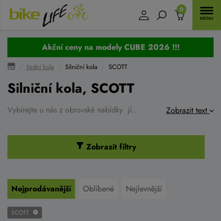
0
Akční ceny na modely CUBE 2026 !!!
Jízdní kola
Silniční kola
SCOTT
Silniční kola, SCOTT
Vybírejte u nás z obrovské nabídky jízdních kol
SCOTT
- MTB k
Zobrazit text
Zobrazit filtry
Nejprodávanější
Oblíbené
Nejlevnější
SCOTT