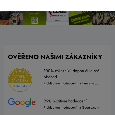
OVĚŘENO NAŠIMI ZÁKAZNÍKY
100% zákazníků doporučuje náš
obchod.
Prohlédnout hodnocení na Heureka.cz
99% pozitivní hodnocení.
Prohlédnout hodnocení na Google.com