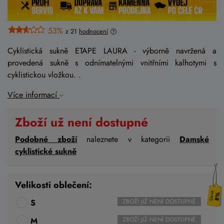
53%
z 21
hodnocení
Cyklistická sukně ETAPE LAURA - výborně navržená a
provedená sukně s odnímatelnými vnitřními kalhotymi s
cyklistickou vložkou. .
Více informací
Zboží už není dostupné
Podobné zboží
naleznete v kategorii
Damské
cyklistické sukně
Velikosti oblečení:
8%
S
ZBOŽÍ JIŽ NENÍ DOSTUPNÉ
M
ZBOŽÍ JIŽ NENÍ DOSTUPNÉ