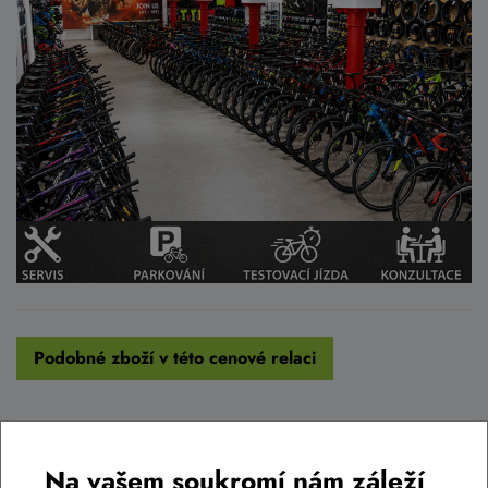
Podobné zboží v této cenové relaci
AKCE -35%
LIKVIDACE
Na vašem soukromí nám záleží