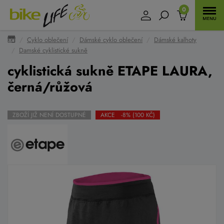
0
Cyklo oblečení
Dámské cyklo oblečení
Dámské kalhoty
Damské cyklistické sukně
cyklistická sukně ETAPE LAURA,
černá/růžová
ZBOŽÍ JIŽ NENÍ DOSTUPNÉ
AKCE -8% (100 KČ)