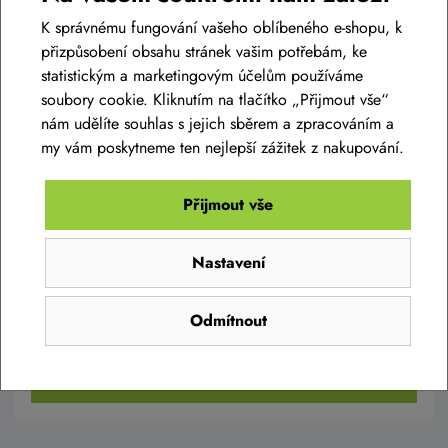
K správnému fungování vašeho oblíbeného e-shopu, k
přizpůsobení obsahu stránek vašim potřebám, ke
statistickým a marketingovým účelům používáme
soubory cookie. Kliknutím na tlačítko „Přijmout vše“
nám udělíte souhlas s jejich sběrem a zpracováním a
my vám poskytneme ten nejlepší zážitek z nakupování.
Dámská cyklistická sukně SILVINI Invio
Přijmout vše
WS1624 black
1 799 Kč
1 170 Kč
Nastavení
Skladem eshop
XS
,
S
,
M
,
L
,
XL
,
XXL
Odmítnout
Detail