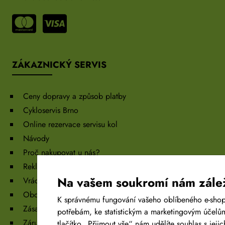
ZÁKAZNICKÝ SERVIS
Ceny dopravy a způsob platby
Cykloservis Brno
Online rezervace servisu kol
Návody
Proč nakupovat u nás?
Reklamace
Na vašem soukromí nám zále
Vrácení, výměna zboží
Obchodní podmínky
K správnému fungování vašeho oblíbeného e-shop
Zásady ochrany osobních údajů
potřebám, ke statistickým a marketingovým účelů
Záruka
tlačítko „Přijmout vše“ nám udělíte souhlas s je