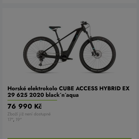
Horské elektrokolo CUBE ACCESS HYBRID EX
29 625 2020 black´n´aqua
76 990 Kč
Zboží již není dostupné
17"
,
19"