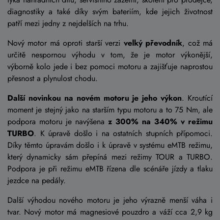
diagnostiky a také díky svým bateriím, kde jejich životnost
patří mezi jedny z nejdelších na trhu.
Nový motor má oproti starší verzi
velký převodník
, což má
určitě nespornou výhodu v tom, že je motor výkonější,
výborně kolo jede i bez pomoci motoru a zajišťuje naprostou
přesnost a plynulost chodu.
Další novinkou na novém motoru je jeho výkon
. Kroutící
moment je stejný jako na starším typu motoru a to 75 Nm, ale
podpora motoru je navýšena
z 300% na 340% v režimu
TURBO
. K úpravě došlo i na ostatních stupních přípomoci.
Díky těmto úpravám došlo i k úpravě v systému eMTB režimu,
který dynamicky sám přepíná mezi režimy TOUR a TURBO.
Podpora je při režimu eMTB řízena dle scénáře jízdy a tlaku
jezdce na pedály.
Další výhodou nového motoru je jeho výrazně menší váha i
tvar. Nový motor má magnesiové pouzdro a váží cca 2,9 kg