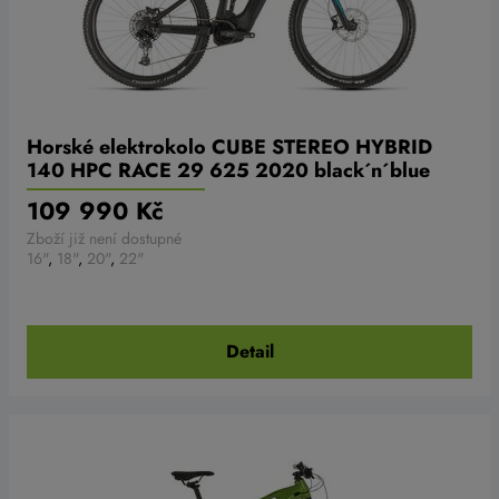
Horské elektrokolo CUBE STEREO HYBRID
140 HPC RACE 29 625 2020 black´n´blue
109 990 Kč
Zboží již není dostupné
16"
,
18"
,
20"
,
22"
Detail