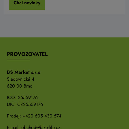
Chci novinky
PROVOZOVATEL
BS Market s.r.o
Sladovnická 4
620 00 Brno
IČO: 25559176
DIČ: CZ25559176
Prodej:
+420 605 430 574
E-mail:
obchod@bike-life.cz