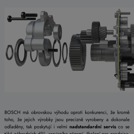
BOSCH má obrovskou výhodu oproti konkurenci, že kromě
toho, že jejich výrobky jsou precizně vyrobeny a dokonale
odladěny, tak poskytují i velmi
nadstandardní servis
co se
týká náhradních dílů, servisního zázemí, školení pro prodejce,