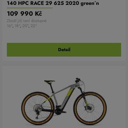
140 HPC RACE 29 625 2020 green´n
´sharpgreen
109 990 Kč
Zboží již není dostupné
16"
,
18"
,
20"
,
22"
Detail