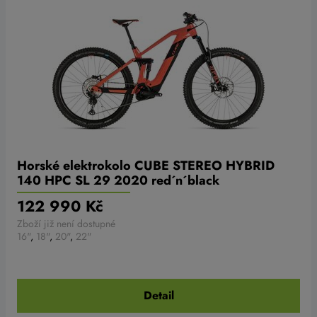
Horské elektrokolo CUBE STEREO HYBRID
140 HPC SL 29 2020 red´n´black
122 990 Kč
Zboží již není dostupné
16"
,
18"
,
20"
,
22"
Detail