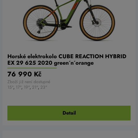
Horské elektrokolo CUBE REACTION HYBRID
EX 29 625 2020 green´n´orange
76 990 Kč
Zboží již není dostupné
15"
,
17"
,
19"
,
21"
,
23"
Detail