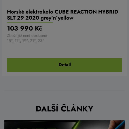
Horské elektrokolo CUBE REACTION HYBRID
SLT 29 2020 grey´n´yellow
103 990 Kč
Zboží již není dostupné
15"
,
17"
,
19"
,
21"
,
23"
Detail
DALŠÍ ČLÁNKY