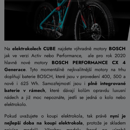
Na
elektrokolech CUBE
najdete výhradně motory
BOSCH
jak ve verzi Activ nebo Performance, ale pro rok 2020
hlavně nové motory
BOSCH PERFORMANCE CX 4
Generace
. Tyto momentálně nejkvalitnější motory na trhu
doplňují baterie BOSCH, které jsou v provedení 400, 500 a
nově i 625 Wh. Samozřejmostí jsou i
plně integrované
baterie v rámech
, které dávají kolům opravdu luxusní
nádech a již moc nepoznáte, jestli se jedná o kolo nebo
elektrokolo.
Pokud uvažujete o koupi elektrokola, tak právě
nyní je
nejlepší doba na koupi elektrokola
, protože je skladem
nejvíce modelů. Všechny modely ihned po výrobě