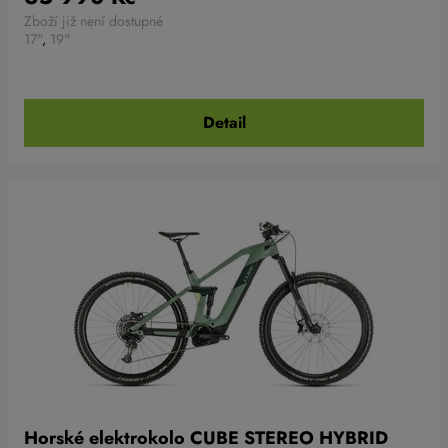
Zboží již není dostupné
17"
,
19"
Detail
Horské elektrokolo CUBE STEREO HYBRID