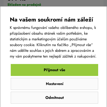
Skladem na prodejně
XS 48-52 cm
Na vašem soukromí nám záleží
Detail
K správnému fungování vašeho oblíbeného e-shopu, k
přizpůsobení obsahu stránek vašim potřebám, ke
statistickým a marketingovým účelům používáme
soubory cookie. Kliknutím na tlačítko „Přijmout vše“
nám udělíte souhlas s jejich sběrem a zpracováním a
my vám poskytneme ten nejlepší zážitek z nakupování.
Diskuse k produktu
(0)
Přijmout vše
Máte otázky k produktu:
Cyklistická přilba Mango -
Nastavení
dětská přilba na kolo Ranger, červená
?
Zeptejte se.
Odmítnout
Zeptat se v diskusi