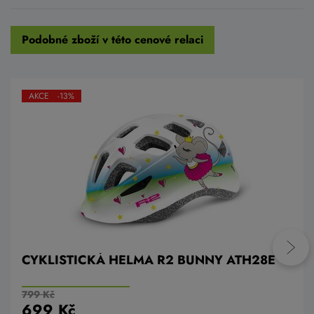
Podobné zboží v této cenové relaci
AKCE -13%
CYKLISTICKÁ HELMA R2 BUNNY ATH28E
799 Kč
699 Kč