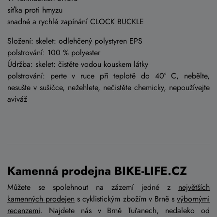
síťka proti hmyzu
snadné a rychlé zapínání CLOCK BUCKLE
Složení: skelet: odlehčený polystyren EPS
polstrování: 100 % polyester
Údržba: skelet: čistěte vodou kouskem látky
polstrování: perte v ruce při teplotě do 40° C, nebělte,
nesušte v sušičce, nežehlete, nečistěte chemicky, nepoužívejte
aviváž
Kamenná prodejna BIKE-LIFE.CZ
Můžete se spolehnout na zázemí jedné z
největších
kamenných prodejen
s cyklistickým zbožím v Brně s
výbornými
recenzemi
. Najdete nás v Brně Tuřanech, nedaleko od