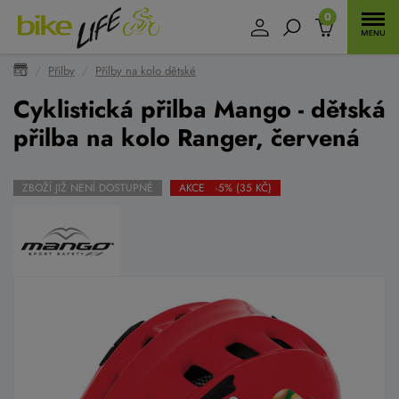
0
Přilby
Přilby na kolo dětské
Cyklistická přilba Mango - dětská
přilba na kolo Ranger, červená
ZBOŽÍ JIŽ NENÍ DOSTUPNÉ
AKCE -5% (35 KČ)