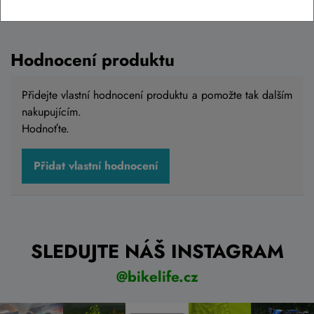
Hodnocení produktu
Přidejte vlastní hodnocení produktu a pomožte tak dalším
nakupujícím.
Hodnoťte.
Přidat vlastní hodnocení
SLEDUJTE NÁŠ INSTAGRAM
@bikelife.cz