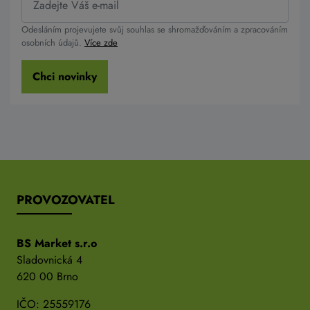
Odesláním projevujete svůj souhlas se shromažďováním a zpracováním
osobních údajů.
Více zde
Chci novinky
PROVOZOVATEL
BS Market s.r.o
Sladovnická 4
620 00 Brno
IČO: 25559176