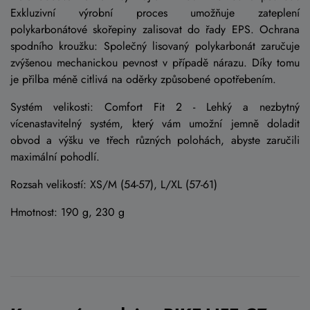
Exkluzivní výrobní proces umožňuje zateplení
polykarbonátové skořepiny zalisovat do řady EPS. Ochrana
spodního kroužku: Společný lisovaný polykarbonát zaručuje
zvýšenou mechanickou pevnost v případě nárazu. Díky tomu
je přilba méně citlivá na oděrky způsobené opotřebením.
Systém velikosti: Comfort Fit 2 - Lehký a nezbytný
vícenastavitelný systém, který vám umožní jemně doladit
obvod a výšku ve třech různých polohách, abyste zaručili
maximální pohodlí.
Rozsah velikostí: XS/M (54-57), L/XL (57-61)
Hmotnost: 190 g, 230 g