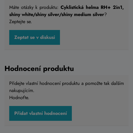
Máte otázky k produktu:
Cyklistická helma RH+ 2in1,
shiny white/shiny silver/shiny medium silver
?
Zeptejte se.
Přilba CUBE OFFPATH šedá
Zeptat se v diskusi
2 339 Kč
Skladem na prodejně
Hodnocení produktu
M 52-57 cm
,
L 57-62 cm
,
XL 59-64 cm
Přidejte vlastní hodnocení produktu a pomožte tak dalším
nakupujícím.
Detail
Hodnoťte.
Přidat vlastní hodnocení