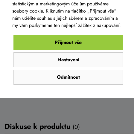
statistickým a marketingovým účelům používáme
soubory cookie. Kliknutím na tlačítko „Přijmout vše“
nám udělíte souhlas s jejich sběrem a zpracováním a
Košík na láhev CUBE
my vám poskytneme ten nejlepší zážitek z nakupování.
399 Kč
Přijmout vše
Skladem na prodejně
Nastavení
Do košíku
Odmítnout
Diskuse k produktu
(0)