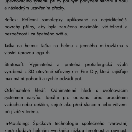
upevňovacího systému přilby pouhým pohybem nahoru a dolů
a následným uzavřením přezky.
Reflex: Reflexní samolepky aplikované na nejviditelnější
povrchy přilby, aby byla zaručena maximální viditelnost a
bezpečnost i za špatného světla.
Taška na helmu: Taška na helmu z jemného mikrovlákna s
vlastní úpravou loga rh+.
Stratosoft: Vyjímatelná a pratelná protialergická výplň
vyrobená z 3D otevřené síťoviny rh+ Fire Dry, která zajišťuje
maximální pohodlí a rychle odvádí pot.
Odnímatelné hledí: Odnímatelné hledí s uvolňovacím
systémem easyfix. Ideální pro ochranu před prouděním
vzduchu nebo deštěm, stejně jako před sluncem nebo větvemi
při jízdě v terénu.
In-Moulding: Špičková technologie společného tvarování,
která dodává helmám vynikající nízkou hmotnost a pevnost.