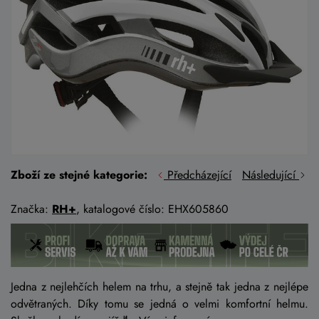
Zboží ze stejné kategorie:
Předcházející
Následující
Značka:
RH+
, katalogové číslo: EHX605860
Jedna z nejlehčích helem na trhu, a stejně tak jedna z nejlépe
odvětraných. Díky tomu se jedná o velmi komfortní helmu.