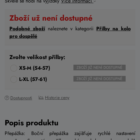
Skvěle se hodí na vyjížďky
Více informací
Zboží už není dostupné
Podobné zboží
naleznete v kategorii
Přilby na kolo
pro dospělé
Zvolte velikost přilby:
XS-M (54-57)
ZBOŽÍ JIŽ NENÍ DOSTUPNÉ
L-XL (57-61)
ZBOŽÍ JIŽ NENÍ DOSTUPNÉ
Historie ceny
Dostupnosti
Popis produktu
Přepážka: Boční přepážka zajišťuje rychlé nastavení