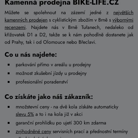
Kamenná prodejna BIKE-LIFE.CZ
Můžete se spolehnout na zázemí jedné z
největších
kamenných prodejen
s cyklistickým zbožím v Brně s
výbornými
recenzemi
. Najdete nás v Brně Tuřanech, nedaleko od
křižovatek D1 a D2, takže se k nám pohodlně dostanete jak
od Prahy, tak i od Olomouce nebo Břeclavi.
Co u nás najdete:
parkování přímo v areálu u prodejny
možnost zkušební jízdy u prodejny
profesionální poradenství
Co získáte jako náš zákazník:
množstevní ceny - na dvě kola získáte automaticky
slevu 5%
a to i na kola již v akci
garanční prohlídku po ujetí 300 km zdarma
zvýhodněné ceny
servisních prací a přednostní termíny