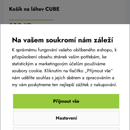
Košík na láhev CUBE
399 Kč
Skladem na prodejně
Na vašem soukromí nám záleží
K správnému fungování vašeho oblíbeného e-shopu, k
přizpůsobení obsahu stránek vašim potřebám, ke
Do košíku
statistickým a marketingovým účelům používáme
soubory cookie. Kliknutím na tlačítko „Přijmout vše“
nám udělíte souhlas s jejich sběrem a zpracováním a
my vám poskytneme ten nejlepší zážitek z nakupování.
Přijmout vše
Diskuse k produktu
(0)
Nastavení
Máte otázky k produktu:
CYKLISTICKÁ HELMA R2