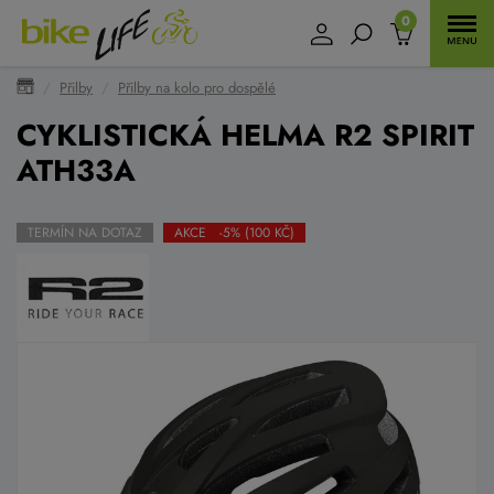
0
Přilby
Přilby na kolo pro dospělé
CYKLISTICKÁ HELMA R2 SPIRIT
ATH33A
TERMÍN NA DOTAZ
AKCE -5% (100 KČ)