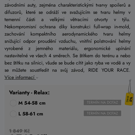
závodními auty, zejména charakteristickými tvarvy spoilerů a
difuzorů, které se odráží ve svažujícím se tvaru helmy v
temenní části a velkými větracími otvorty v týlu.
Nekompromisní ochrana díky konstrukci full-wrap in-mold,
zachování kompaktního aerodynamického tvaru helmy
snižující odpor proudění vzduchu, vnitřní polstrování helmy
vyrobené z jemného materiálu, ergonomické upínání
nastavitelné ve všech 4 směrech. Se štítkem do terénu a nebo
bez štítku na silnici, všude se bude cítit jako ryba ve vodě a vy
se můžete soustředit na svůj závod, RIDE YOUR RACE.
Více informací
Varianty - Relax:
5%
M 54-58 cm
TERMÍN NA DOTAZ
L 58-61 cm
TERMÍN NA DOTAZ
1 849 Kč