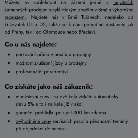
Můžete se spolehnout na zázemí jedné z
největších
kamenných prodejen
s cyklistickým zbožím v Brně s
výbornými
recenzemi
. Najdete nás v Brně Tuřanech, nedaleko od
křižovatek D1 a D2, takže se k nám pohodlně dostanete jak
od Prahy, tak i od Olomouce nebo Břeclavi.
Co u nás najdete:
parkování přímo v areálu u prodejny
možnost zkušební jízdy u prodejny
profesionální poradenství
Co získáte jako náš zákazník:
množstevní ceny - na dvě kola získáte automaticky
slevu 5%
a to i na kola již v akci
garanční prohlídku po ujetí 300 km zdarma
zvýhodněné ceny
servisních prací a přednostní termíny
při objednání do servisu