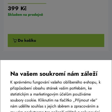
399 Kč
Skladem na prodejně
Do košíku
Na vašem soukromí nám záleží
K správnému fungování vašeho oblíbeného e-shopu, k
Diskuse k produktu
(2)
přizpůsobení obsahu stránek vašim potřebám, ke
statistickým a marketingovým účelům používáme
Máte otázky k produktu:
CYKLISTICKÁ HELMA R2
soubory cookie. Kliknutím na tlačítko „Přijmout vše“
LUMEN ATH18H
?
nám udělíte souhlas s jejich sběrem a zpracováním a
Zeptejte se.