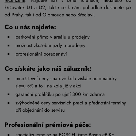
recenzemi
. Najdete nás v Brně Tuřanech, nedaleko od
křižovatek D1 a D2, takže se k nám pohodlně dostanete jak
od Prahy, tak i od Olomouce nebo Břeclavi.
Co u nás najdete:
parkování přímo v areálu u prodejny
možnost zkušební jízdy u prodejny
profesionální poradenství
Co získáte jako náš zákazník:
množstevní ceny - na dvě kola získáte automaticky
slevu 5%
a to i na kola již v akci
garanční prohlídku po ujetí 300 km zdarma
zvýhodněné ceny
servisních prací a přednostní termíny
při objednání do servisu
Profesionální prémiová péče:
specializujeme se na BOSCH, jsme
Bosch eBIKE