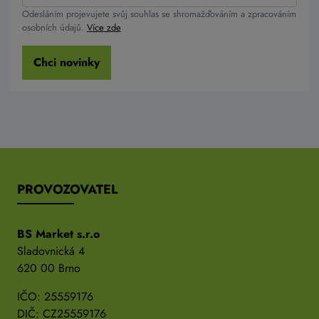
Odesláním projevujete svůj souhlas se shromažďováním a zpracováním
osobních údajů.
Více zde
Chci novinky
PROVOZOVATEL
BS Market s.r.o
Sladovnická 4
620 00 Brno
IČO: 25559176
DIČ: CZ25559176