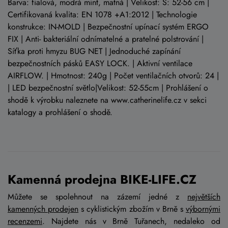
Barva: fialová, modrá mint, matná | Velikost: S: 52-56 cm |
Certifikovaná kvalita: EN 1078 +A1:2012 | Technologie
konstrukce: IN-MOLD | Bezpečnostní upínací systém ERGO
FIX | Anti- bakteriální odnímatelné a pratelné polstrování |
Síťka proti hmyzu BUG NET | Jednoduché zapínání
bezpečnostních pásků EASY LOCK. | Aktivní ventilace
AIRFLOW. | Hmotnost: 240g | Počet ventilačních otvorů: 24 |
| LED bezpečnostní světlo|Velikost: 52-55cm | Prohlášení o
shodě k výrobku naleznete na www.catherinelife.cz v sekci
katalogy a prohlášení o shodě.
Kamenná prodejna BIKE-LIFE.CZ
Můžete se spolehnout na zázemí jedné z
největších
kamenných prodejen
s cyklistickým zbožím v Brně s
výbornými
recenzemi
. Najdete nás v Brně Tuřanech, nedaleko od