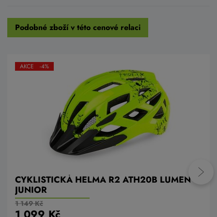
Podobné zboží v této cenové relaci
AKCE -4%
CYKLISTICKÁ HELMA R2 ATH20B LUMEN
JUNIOR
1 149 Kč
1 099 Kč