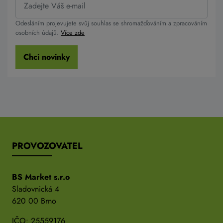
Odesláním projevujete svůj souhlas se shromažďováním a zpracováním
osobních údajů.
Více zde
Chci novinky
PROVOZOVATEL
BS Market s.r.o
Sladovnická 4
620 00 Brno
IČO: 25559176