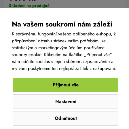
Skladem na prodejně
S 52-55 cm
Na vašem soukromí nám záleží
Detail
K správnému fungování vašeho oblíbeného e-shopu, k
přizpůsobení obsahu stránek vašim potřebám, ke
statistickým a marketingovým účelům používáme
soubory cookie. Kliknutím na tlačítko „Přijmout vše“
nám udělíte souhlas s jejich sběrem a zpracováním a
my vám poskytneme ten nejlepší zážitek z nakupování.
Diskuse k produktu
(0)
Přijmout vše
Máte otázky k produktu:
CYKLISTICKÁ HELMA R2
Nastavení
ATH20J LUMEN JUNIOR
?
Zeptejte se.
Odmítnout
Zeptat se v diskusi