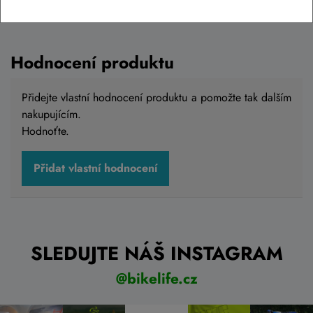
Hodnocení produktu
Přidejte vlastní hodnocení produktu a pomožte tak dalším
nakupujícím.
Hodnoťte.
Přidat vlastní hodnocení
SLEDUJTE NÁŠ INSTAGRAM
@bikelife.cz