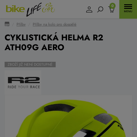
0
Přilby
Přilby na kolo pro dospělé
CYKLISTICKÁ HELMA R2
ATH09G AERO
ZBOŽÍ JIŽ NENÍ DOSTUPNÉ