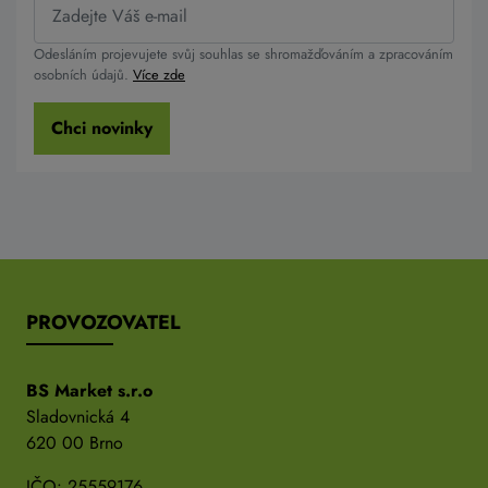
Odesláním projevujete svůj souhlas se shromažďováním a zpracováním
osobních údajů.
Více zde
Chci novinky
PROVOZOVATEL
BS Market s.r.o
Sladovnická 4
620 00 Brno
IČO: 25559176