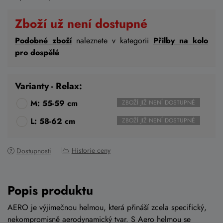
Zboží už není dostupné
Podobné zboží
naleznete v kategorii
Přilby na kolo
pro dospělé
Varianty - Relax:
M: 55-59 cm
ZBOŽÍ JIŽ NENÍ DOSTUPNÉ
L: 58-62 cm
ZBOŽÍ JIŽ NENÍ DOSTUPNÉ
Historie ceny
Dostupnosti
Popis produktu
AERO je výjimečnou helmou, která přináší zcela specifický,
nekompromisně aerodynamický tvar. S Aero helmou se