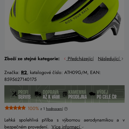
Zboží ze stejné kategorie:
Předcházející
Následující
Značka:
R2
, katalogové číslo: ATH09G/M, EAN:
8595627140175
100%
z 1
hodnocení
Lehká spolehlivá přilba s výbornou aerodynamikou a v
bezpečném provedení.
Více informací