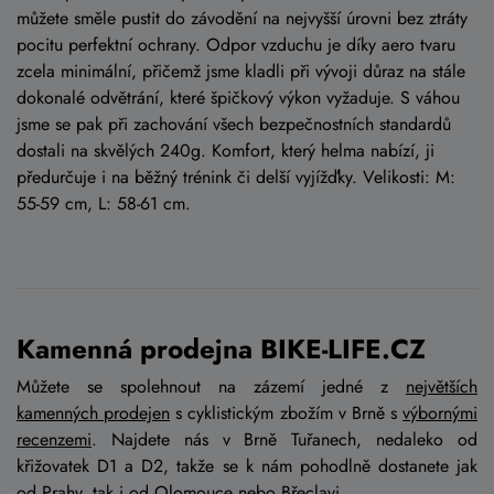
můžete směle pustit do závodění na nejvyšší úrovni bez ztráty
pocitu perfektní ochrany. Odpor vzduchu je díky aero tvaru
zcela minimální, přičemž jsme kladli při vývoji důraz na stále
dokonalé odvětrání, které špičkový výkon vyžaduje. S váhou
jsme se pak při zachování všech bezpečnostních standardů
dostali na skvělých 240g. Komfort, který helma nabízí, ji
předurčuje i na běžný trénink či delší vyjížďky. Velikosti: M:
55-59 cm, L: 58-61 cm.
Kamenná prodejna BIKE-LIFE.CZ
Můžete se spolehnout na zázemí jedné z
největších
kamenných prodejen
s cyklistickým zbožím v Brně s
výbornými
recenzemi
. Najdete nás v Brně Tuřanech, nedaleko od
křižovatek D1 a D2, takže se k nám pohodlně dostanete jak
od Prahy, tak i od Olomouce nebo Břeclavi.