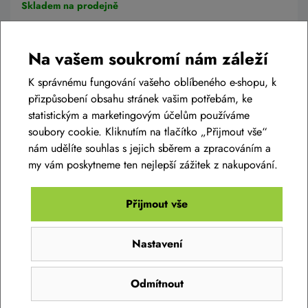
Skladem na prodejně
Na vašem soukromí nám záleží
Do košíku
K správnému fungování vašeho oblíbeného e-shopu, k
přizpůsobení obsahu stránek vašim potřebám, ke
statistickým a marketingovým účelům používáme
soubory cookie. Kliknutím na tlačítko „Přijmout vše“
nám udělíte souhlas s jejich sběrem a zpracováním a
my vám poskytneme ten nejlepší zážitek z nakupování.
Diskuse k produktu
(0)
Přijmout vše
Máte otázky k produktu:
CYKLISTICKÁ HELMA R2
Nastavení
ATH09G AERO
?
Zeptejte se.
Odmítnout
Přilba CUBE STRAY lilac
Zeptat se v diskusi