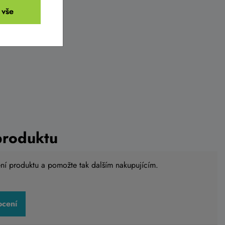
 vše
produktu
ení produktu a pomožte tak dalším nakupujícím.
ocení
 U10W
Computer SIGMA BC 10.0 ATS