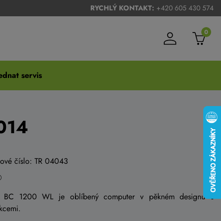
RYCHLÝ KONTAKT:
+420 605 430 574
0
dnat servis
014
gové číslo: TR 04043
A BC 1200 WL je oblíbený computer v pěkném designu s
nkcemi.