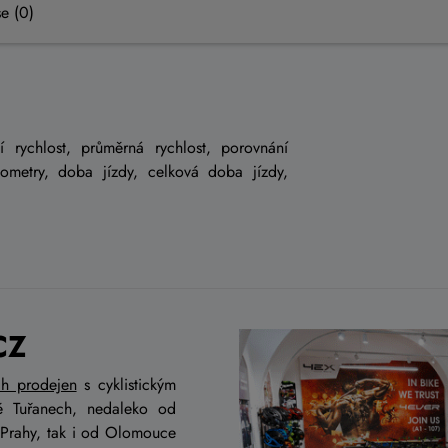
e (0)
í rychlost, průměrná rychlost, porovnání
lometry, doba jízdy, celková doba jízdy,
CZ
ch prodejen
s cyklistickým
ě Tuřanech, nedaleko od
 Prahy, tak i od Olomouce