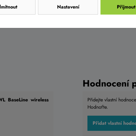
mítnout
Nastavení
Přijmout
Hodnocení 
 BaseLine wireless
Přidejte vlastní hodnoc
Hodnoťte.
Přidat vlastní hodn
 SIGMA BC 8.0 ATS
Computer ECHOWELL
bezdrátový