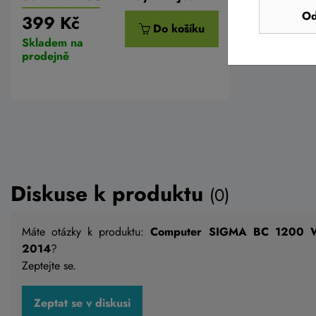
přes USB kabel
Od
399 Kč
Do košíku
Skladem na
prodejně
Diskuse k produktu
(0)
Máte otázky k produktu:
Computer SIGMA BC 1200 WL
2014
?
Zeptejte se.
Computer SIGMA BC 5.0 ATS
Computer
Zeptat se v diskusi