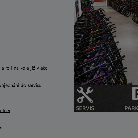
a to i na kola již v akci
objednání do servisu
rtner
r