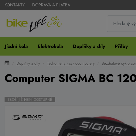
KONTAKTY
DOPRAVA A PLATBA
Jízdní kola
Elektrokola
Doplňky a díly
Přilby
Doplňky a díly
Tachometry - cyklocomputery
Bezdrátové cyklo co
Computer SIGMA BC 1200
ZBOŽÍ JIŽ NENÍ DOSTUPNÉ