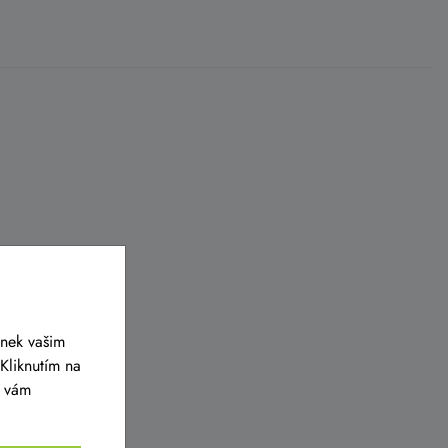
ánek vašim
Kliknutím na
y vám