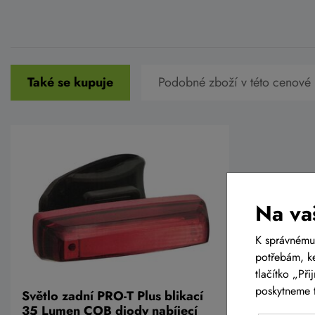
Také se kupuje
Podobné zboží v této cenové 
Na va
K správnému
potřebám, ke
tlačítko „Př
poskytneme t
Světlo zadní PRO-T Plus blikací
35 Lumen COB diody nabíjecí