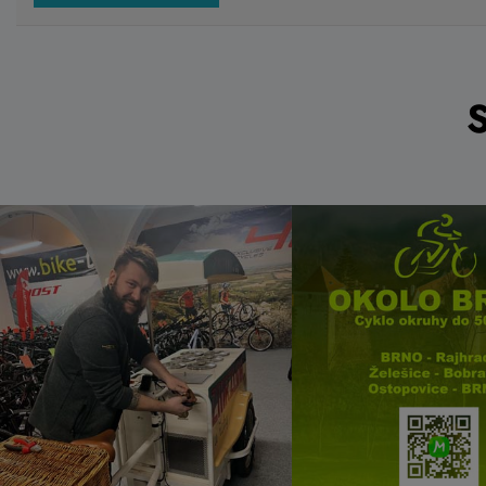
959 Kč
1 099 
Do košíku
Skladem eshop
Skladem n
prodejně