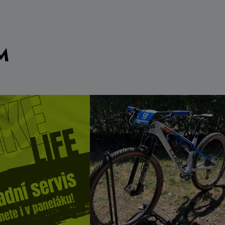
1 199 Kč
Detail
Do košíku
Skladem na
prodejně
M