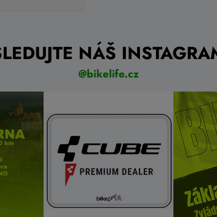
Kč
849 Kč
Do košíku
a
Skladem eshop
bílá
,
černá
SLEDUJTE NÁŠ INSTAGRA
@bikelife.cz