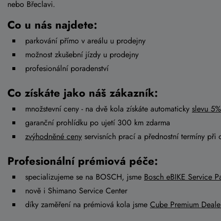
nebo Břeclavi.
Co u nás najdete:
parkování přímo v areálu u prodejny
možnost zkušební jízdy u prodejny
profesionální poradenství
Co získáte jako náš zákazník:
množstevní ceny - na dvě kola získáte automaticky
slevu 5%
garanční prohlídku po ujetí 300 km zdarma
zvýhodněné ceny
servisních prací a přednostní termíny při 
Profesionální prémiová péče:
specializujeme se na BOSCH, jsme
Bosch eBIKE Service Pa
nově i Shimano Service Center
díky zaměření na prémiová kola jsme
Cube Premium Deale