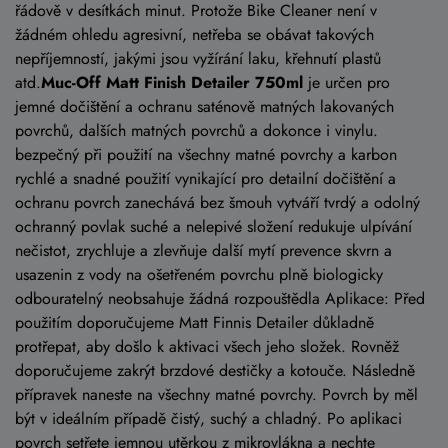
řádově v desítkách minut. Protože Bike Cleaner není v
žádném ohledu agresivní, netřeba se obávat takových
nepříjemností, jakými jsou vyžírání laku, křehnutí plastů
atd.
Muc-Off Matt Finish Detailer 750ml
je určen pro
jemné dočištění a ochranu saténově matných lakovaných
povrchů, dalších matných povrchů a dokonce i vinylu.
bezpečný při použití na všechny matné povrchy a karbon
rychlé a snadné použití vynikající pro detailní dočištění a
ochranu povrch zanechává bez šmouh vytváří tvrdý a odolný
ochranný povlak suché a nelepivé složení redukuje ulpívání
nečistot, zrychluje a zlevňuje další mytí prevence skvrn a
usazenin z vody na ošetřeném povrchu plně biologicky
odbouratelný neobsahuje žádná rozpouštědla Aplikace: Před
použitím doporučujeme Matt Finnis Detailer důkladně
protřepat, aby došlo k aktivaci všech jeho složek. Rovněž
doporučujeme zakrýt brzdové destičky a kotouče. Následně
přípravek naneste na všechny matné povrchy. Povrch by měl
být v ideálním případě čistý, suchý a chladný. Po aplikaci
povrch setřete jemnou utěrkou z mikrovlákna a nechte