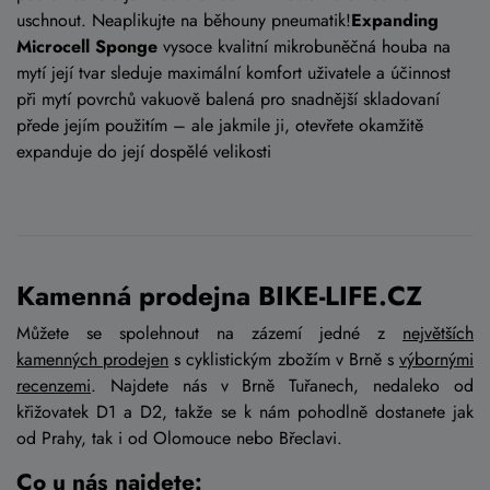
uschnout. Neaplikujte na běhouny pneumatik!
Expanding
Microcell Sponge
vysoce kvalitní mikrobuněčná houba na
mytí její tvar sleduje maximální komfort uživatele a účinnost
při mytí povrchů vakuově balená pro snadnější skladovaní
přede jejím použitím – ale jakmile ji, otevřete okamžitě
expanduje do její dospělé velikosti
Kamenná prodejna BIKE-LIFE.CZ
Můžete se spolehnout na zázemí jedné z
největších
kamenných prodejen
s cyklistickým zbožím v Brně s
výbornými
recenzemi
. Najdete nás v Brně Tuřanech, nedaleko od
křižovatek D1 a D2, takže se k nám pohodlně dostanete jak
od Prahy, tak i od Olomouce nebo Břeclavi.
Co u nás najdete: