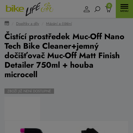
0
Doplňky a díly
Mázání a čištění
Čistící prostředek Muc-Off Nano
Tech Bike Cleaner+jemný
dočišťovač Muc-Off Matt Finish
Detailer 750ml + houba
microcell
ZBOŽÍ JIŽ NENÍ DOSTUPNÉ