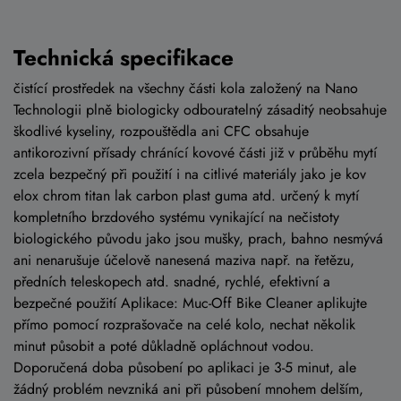
Technická specifikace
čistící prostředek na všechny části kola založený na Nano
Technologii plně biologicky odbouratelný zásaditý neobsahuje
škodlivé kyseliny, rozpouštědla ani CFC obsahuje
antikorozivní přísady chránící kovové části již v průběhu mytí
zcela bezpečný při použití i na citlivé materiály jako je kov
elox chrom titan lak carbon plast guma atd. určený k mytí
kompletního brzdového systému vynikající na nečistoty
biologického původu jako jsou mušky, prach, bahno nesmývá
ani nenarušuje účelově nanesená maziva např. na řetězu,
předních teleskopech atd. snadné, rychlé, efektivní a
bezpečné použití Aplikace: Muc-Off Bike Cleaner aplikujte
přímo pomocí rozprašovače na celé kolo, nechat několik
minut působit a poté důkladně opláchnout vodou.
Doporučená doba působení po aplikaci je 3-5 minut, ale
žádný problém nevzniká ani při působení mnohem delším,