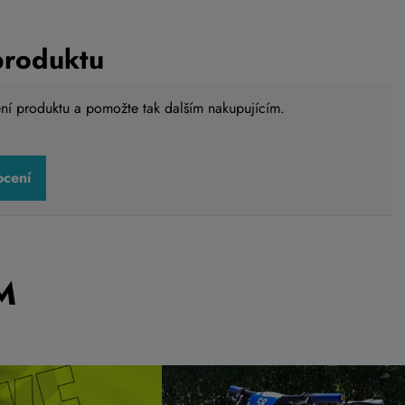
produktu
ení produktu a pomožte tak dalším nakupujícím.
ocení
A IB-HB4
Brašna ACEPAC Bar Roll MKIII
black
1 799 Kč
o košíku
Do košíku
Skladem na
prodejně
M