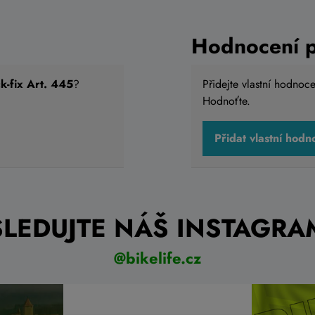
Hodnocení 
ck-fix Art. 445
?
Přidejte vlastní hodnoc
Hodnoťte.
Přidat vlastní hodn
 řídítka IBERA IB-HB3
Brašna na řídítka IBER
Kč
1 499 Kč
Do košíku
D
shop
Skladem eshop
SLEDUJTE NÁŠ INSTAGRA
@bikelife.cz