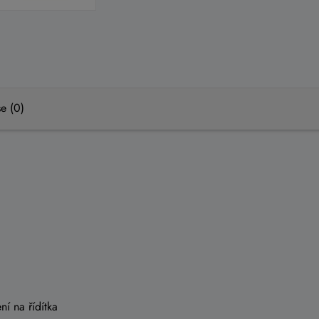
e (0)
ní na řídítka