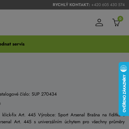
RYCHLÝ KONTAKT:
+420 605 430 574
0
dnat servis
katalogové číslo: SUP 270434
 klick-fix Art. 445 Výrobce: Sport Arsenal Brašna na řidítka s
Arsenal Art. 445 s univerzálním úchytem pro všechny průměry