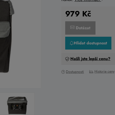
979
Kč
Dotázat
Hlídat dostupnost
Našli jste lepší cenu?
Historie ceny
Dostupnosti