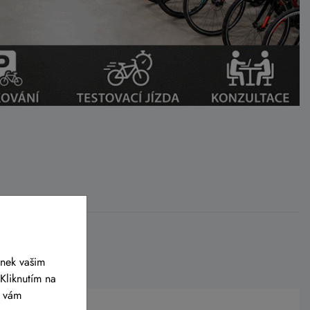
ánek vašim
Kliknutím na
y vám