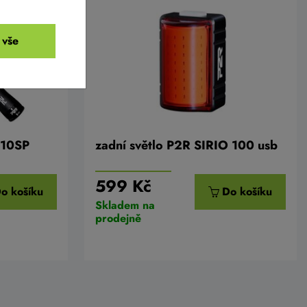
 vše
 10SP
zadní světlo P2R SIRIO 100 usb
599 Kč
o košíku
Do košíku
Skladem na
prodejně