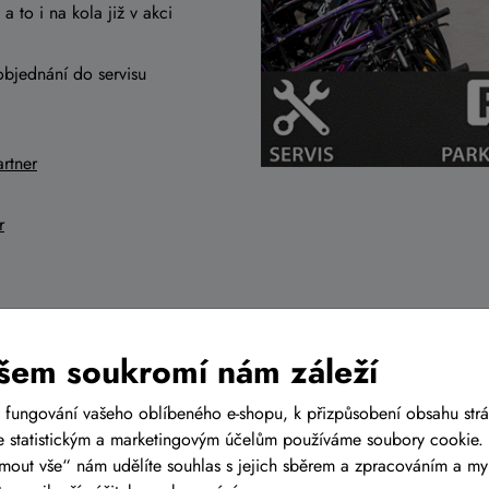
a to i na kola již v akci
objednání do servisu
rtner
r
šem soukromí nám záleží
relaci
 fungování vašeho oblíbeného e-shopu, k přizpůsobení obsahu str
 statistickým a marketingovým účelům používáme soubory cookie. 
ijmout vše“ nám udělíte souhlas s jejich sběrem a zpracováním a m