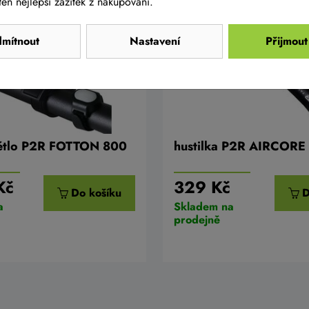
en nejlepší zážitek z nakupování.
mítnout
Nastavení
Přijmout
větlo P2R FOTTON 800
hustilka P2R AIRCORE
Kč
329 Kč
Do košíku
D
a
Skladem na
prodejně