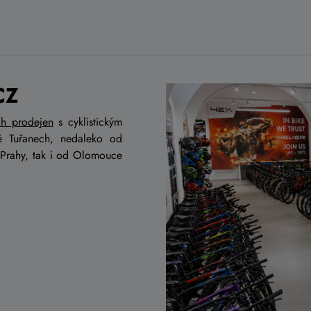
CZ
ch prodejen
s cyklistickým
ě Tuřanech, nedaleko od
 Prahy, tak i od Olomouce