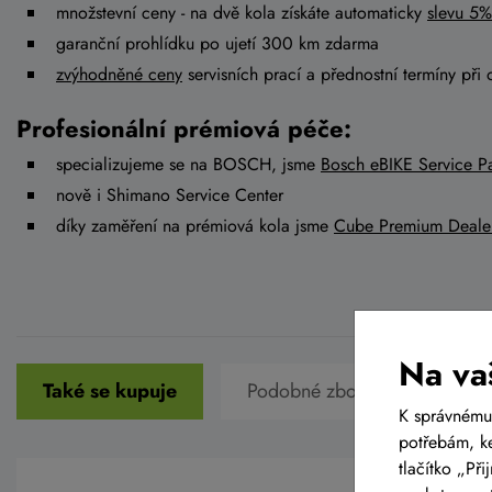
množstevní ceny - na dvě kola získáte automaticky
slevu 5%
garanční prohlídku po ujetí 300 km zdarma
zvýhodněné ceny
servisních prací a přednostní termíny při 
Profesionální prémiová péče:
specializujeme se na BOSCH, jsme
Bosch eBIKE Service Pa
nově i Shimano Service Center
díky zaměření na prémiová kola jsme
Cube Premium Deale
Na va
Také se kupuje
Podobné zboží v této cenové 
K správnému
potřebám, ke
tlačítko „Př