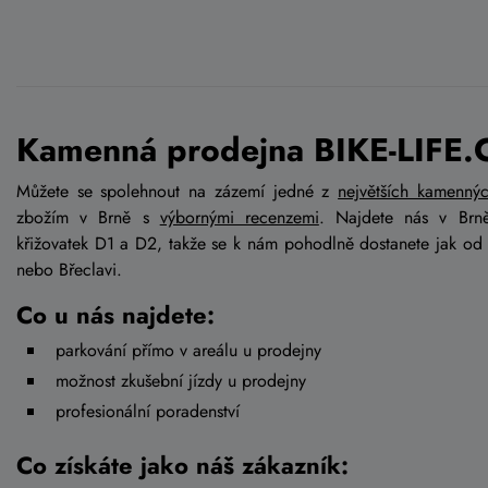
Kamenná prodejna BIKE-LIFE.
Můžete se spolehnout na zázemí jedné z
největších kamenný
zbožím v Brně s
výbornými recenzemi
. Najdete nás v Brn
křižovatek D1 a D2, takže se k nám pohodlně dostanete jak od
nebo Břeclavi.
Co u nás najdete:
parkování přímo v areálu u prodejny
možnost zkušební jízdy u prodejny
profesionální poradenství
Co získáte jako náš zákazník: