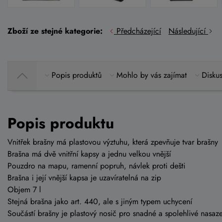
Zboží ze stejné kategorie:
Předcházející
Následující
Popis produktů
Mohlo by vás zajímat
Diskus
Popis produktu
Vnitřek brašny má plastovou výztuhu, která zpevňuje tvar brašny
Brašna má dvě
vnitřní kapsy a jednu velkou vnější
Pouzdro na mapu, ramenní popruh, návlek proti dešti
Brašna i její vnější
kapsa
je uzavíratelná na zip
Objem 7 l
Stejná brašna jako art. 440, ale s jiným typem uchycení
Součástí brašny je plastový nosič pro snadné a spolehlivé nasaze