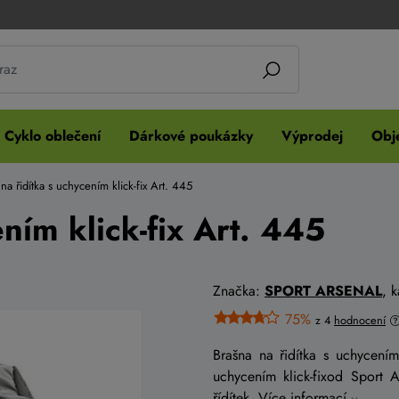
Cyklo oblečení
Dárkové poukázky
Výprodej
Obje
na řidítka s uchycením klick-fix Art. 445
ním klick-fix Art. 445
Značka:
SPORT ARSENAL
, 
75%
z 4
hodnocení
Brašna na řidítka s uchycením
uchycením klick-fixod Sport 
řídítek.
Více informací