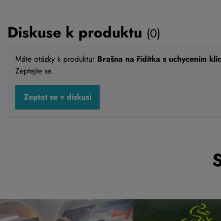
Diskuse k produktu
(0)
Máte otázky k produktu:
Brašna na řidítka s uchycením kli
Zeptejte se.
Zeptat se v diskusi
Brašna Acepac Mini Bar Roll
Brašna na
MKIII
1 390 Kč
1 499 
Do košíku
Skladem na
Skladem e
prodejně