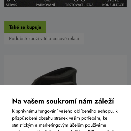
Také se kupuje
Podobné zboží v této cenové relaci
Na vašem soukromí nám záleží
K správnému fungování vašeho oblíbeného e-shopu, k
přizpůsobení obsahu stránek vašim potřebám, ke
statistickým a marketingovým účelům používáme
Světlo zadní PRO-T Plus blikací 35 Lumen