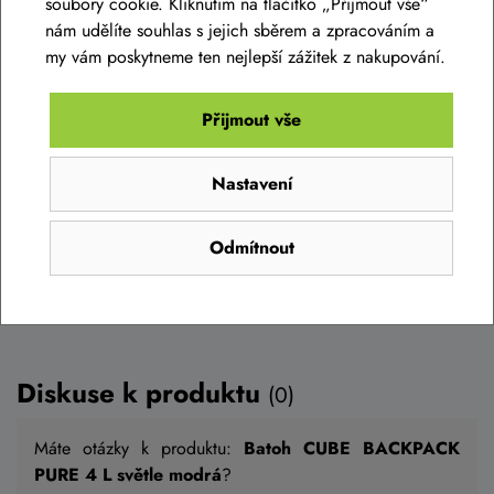
soubory cookie. Kliknutím na tlačítko „Přijmout vše“
COB diody nabíjecí přes USB kabel
nám udělíte souhlas s jejich sběrem a zpracováním a
399 Kč
my vám poskytneme ten nejlepší zážitek z nakupování.
Skladem na prodejně
Přijmout vše
Nastavení
Do košíku
Odmítnout
Diskuse k produktu
(0)
Máte otázky k produktu:
Batoh CUBE BACKPACK
PURE 4 L světle modrá
?