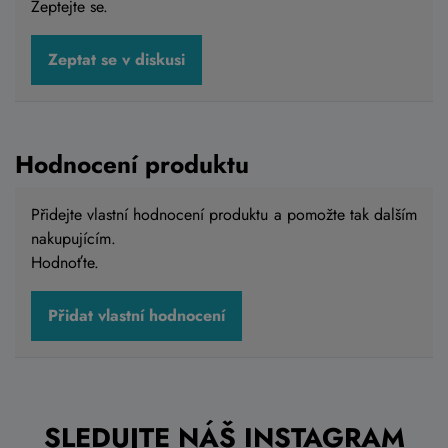
Zeptejte se.
Batoh CUBE BACKPACK PURE 4 L fialová
Zeptat se v diskusi
1 819 Kč
Skladem na prodejně
Hodnocení produktu
Přidejte vlastní hodnocení produktu a pomožte tak dalším
nakupujícím.
Do košíku
Hodnoťte.
Přidat vlastní hodnocení
SLEDUJTE NÁŠ INSTAGRAM