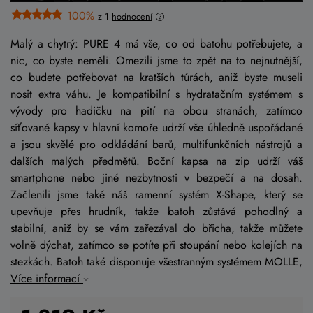
100%
z 1
hodnocení
Malý a chytrý: PURE 4 má vše, co od batohu potřebujete, a
nic, co byste neměli. Omezili jsme to zpět na to nejnutnější,
co budete potřebovat na kratších túrách, aniž byste museli
nosit extra váhu. Je kompatibilní s hydratačním systémem s
vývody pro hadičku na pití na obou stranách, zatímco
síťované kapsy v hlavní komoře udrží vše úhledně uspořádané
a jsou skvělé pro odkládání barů, multifunkčních nástrojů a
dalších malých předmětů. Boční kapsa na zip udrží váš
smartphone nebo jiné nezbytnosti v bezpečí a na dosah.
Začlenili jsme také náš ramenní systém X-Shape, který se
upevňuje přes hrudník, takže batoh zůstává pohodlný a
stabilní, aniž by se vám zařezával do břicha, takže můžete
volně dýchat, zatímco se potíte při stoupání nebo kolejích na
stezkách. Batoh také disponuje všestranným systémem MOLLE,
Více informací