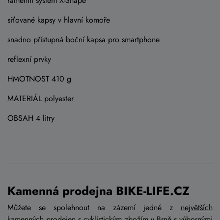
ramenní systém X-Shape
síťované kapsy v hlavní komoře
snadno přístupná boční kapsa pro smartphone
reflexní prvky
HMOTNOST 410 g
MATERIÁL polyester
OBSAH 4 litry
Kamenná prodejna BIKE-LIFE.CZ
Můžete se spolehnout na zázemí jedné z
největších
kamenných prodejen
s cyklistickým zbožím v Brně s
výbornými