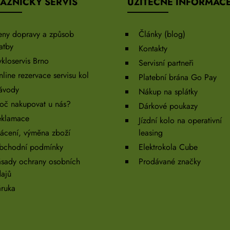
AZNICKÝ SERVIS
UŽITEČNÉ INFORMAC
eny dopravy a způsob
Články (blog)
atby
Kontakty
kloservis Brno
Servisní partneři
line rezervace servisu kol
Platební brána Go Pay
ávody
Nákup na splátky
oč nakupovat u nás?
Dárkové poukazy
eklamace
Jízdní kolo na operativní
ácení, výměna zboží
leasing
bchodní podmínky
Elektrokola Cube
sady ochrany osobních
Prodávané značky
ajů
ruka