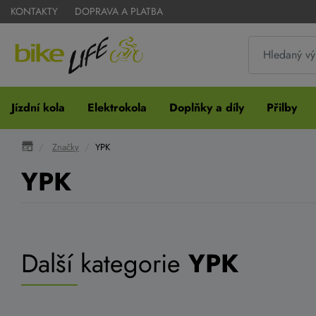
KONTAKTY
DOPRAVA A PLATBA
Jízdní kola
Elektrokola
Doplňky a díly
Přilby
Značky
YPK
YPK
Další kategorie
YPK