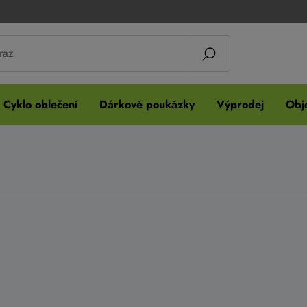
Cyklo oblečení
Dárkové poukázky
Výprodej
Obje