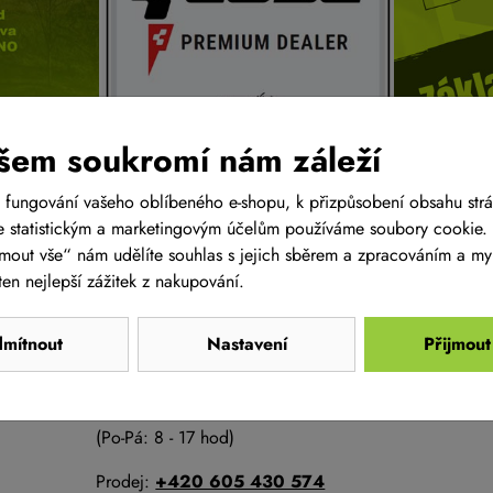
šem soukromí nám záleží
 fungování vašeho oblíbeného e-shopu, k přizpůsobení obsahu str
 statistickým a marketingovým účelům používáme soubory cookie. 
ijmout vše“ nám udělíte souhlas s jejich sběrem a zpracováním a m
en nejlepší zážitek z nakupování.
POTŘEBUJETE
mítnout
Nastavení
Přijmout
PORADIT?
Ozvěte se nám
(Po-Pá: 8 - 17 hod)
Prodej:
+420 605 430 574