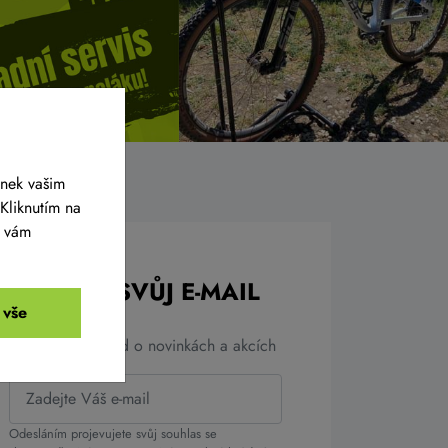
ánek vašim
Kliknutím na
y vám
ZADEJTE SVŮJ E-MAIL
 vše
A získejte přehled o novinkách a akcích
Odesláním projevujete svůj souhlas se