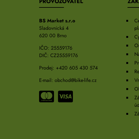
PROVOZOVATEL
ZÁK
BS Market s.r.o
C
Sladovnická 4
pl
620 00 Brno
Cy
On
IČO: 25559176
N
DIČ: CZ25559176
Pr
Prodej:
+420 605 430 574
R
E-mail:
obchod@bike-life.cz
Vr
O
Zá
úd
Zá