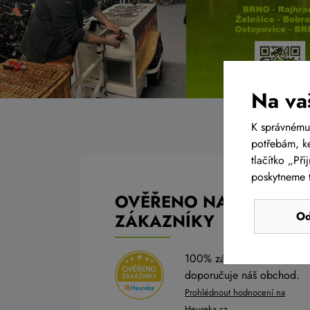
Na va
K správnému
potřebám, ke
tlačítko „Př
poskytneme t
OVĚŘENO NAŠIMI
Od
ZÁKAZNÍKY
100% zákazníků
doporučuje náš obchod.
Prohlédnout hodnocení na
Heureka.cz