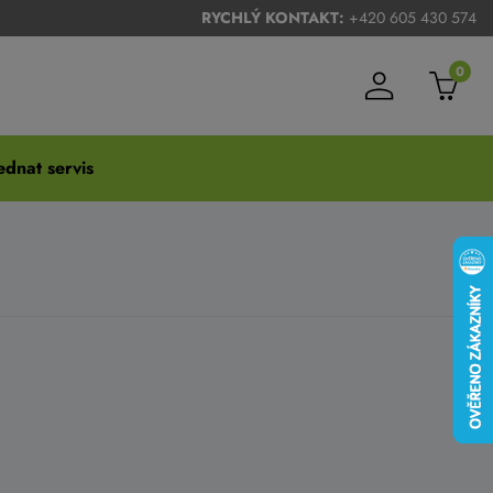
RYCHLÝ KONTAKT:
+420 605 430 574
0
dnat servis