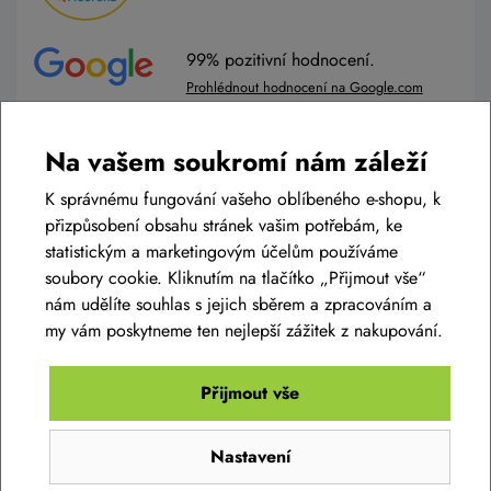
99% pozitivní hodnocení.
Prohlédnout hodnocení na Google.com
99% pozitivní hodnocení.
Na vašem soukromí nám záleží
Prohlédnout hodnocení na Zbozi.cz
K správnému fungování vašeho oblíbeného e-shopu, k
přizpůsobení obsahu stránek vašim potřebám, ke
POTŘEBUJETE PORADIT?
statistickým a marketingovým účelům používáme
soubory cookie. Kliknutím na tlačítko „Přijmout vše“
nám udělíte souhlas s jejich sběrem a zpracováním a
Ozvěte se nám
my vám poskytneme ten nejlepší zážitek z nakupování.
(Po-Pá: 8 - 17 hod)
Prodej:
+420 605 430 574
Přijmout vše
Online formulář:
napište nám
Nastavení