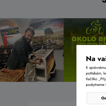
Na va
K správnému
potřebám, ke
tlačítko „Př
poskytneme t
Od