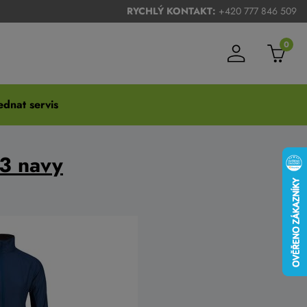
RYCHLÝ KONTAKT:
+420 777 846 509
0
dnat servis
3 navy