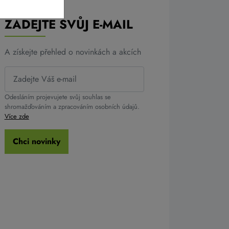
ZADEJTE SVŮJ E-MAIL
A získejte přehled o novinkách a akcích
Odesláním projevujete svůj souhlas se
shromažďováním a zpracováním osobních údajů.
Více zde
Chci novinky