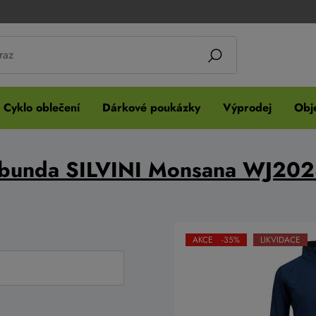
Cyklo oblečení
Dárkové poukázky
Výprodej
Obje
bunda SILVINI Monsana WJ202
AKCE -35%
LIKVIDACE