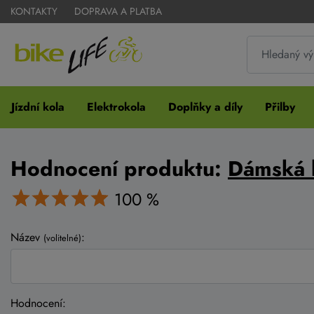
KONTAKTY
DOPRAVA A PLATBA
Jízdní kola
Elektrokola
Doplňky a díly
Přilby
Hodnocení produktu:
Dámská 
100 %
Název
:
(volitelné)
Hodnocení: