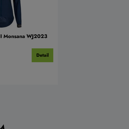
NI Monsana WJ2023
Detail
M