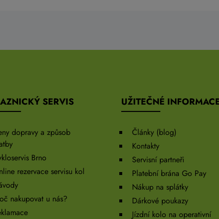
AZNICKÝ SERVIS
UŽITEČNÉ INFORMAC
eny dopravy a způsob
Články (blog)
atby
Kontakty
kloservis Brno
Servisní partneři
line rezervace servisu kol
Platební brána Go Pay
ávody
Nákup na splátky
oč nakupovat u nás?
Dárkové poukazy
eklamace
Jízdní kolo na operativní