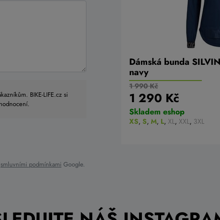
Dámská bunda SILVI
navy
1 990 Kč
1 290 Kč
kazníkům. BIKE-LIFE.cz si
 hodnocení.
Skladem eshop
XS
,
S
,
M
,
L
,
XL
,
XXL
,
3XL
a
smluvními podmínkami
Google.
SLEDUJTE NÁŠ INSTAGRA