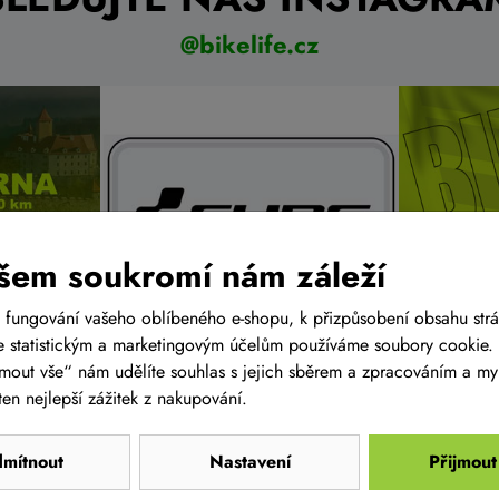
@bikelife.cz
šem soukromí nám záleží
 fungování vašeho oblíbeného e-shopu, k přizpůsobení obsahu str
 statistickým a marketingovým účelům používáme soubory cookie. 
ijmout vše“ nám udělíte souhlas s jejich sběrem a zpracováním a m
en nejlepší zážitek z nakupování.
mítnout
Nastavení
Přijmout