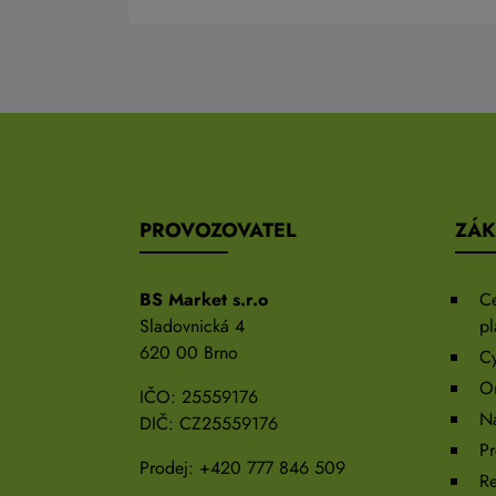
PROVOZOVATEL
ZÁK
BS Market s.r.o
C
Sladovnická 4
pl
620 00 Brno
Cy
On
IČO: 25559176
N
DIČ: CZ25559176
Pr
Prodej:
+420 777 846 509
R