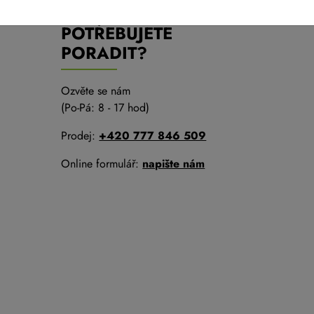
POTŘEBUJETE
PORADIT?
Ozvěte se nám
(Po-Pá: 8 - 17 hod)
Prodej:
+420 777 846 509
Online formulář:
napište nám