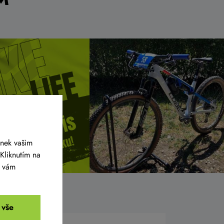
ánek vašim
Kliknutím na
y vám
 vše