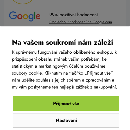
99% pozitivní hodnocení.
Prohlédnout hodnocení na Google.com
99% pozitivní hodnocení.
Na vašem soukromí nám záleží
Prohlédnout hodnocení na Zbozi.cz
K správnému fungování vašeho oblíbeného e-shopu, k
přizpůsobení obsahu stránek vašim potřebám, ke
POTŘEBUJETE PORADIT?
statistickým a marketingovým účelům používáme
soubory cookie. Kliknutím na tlačítko „Přijmout vše“
nám udělíte souhlas s jejich sběrem a zpracováním a
Ozvěte se nám
my vám poskytneme ten nejlepší zážitek z nakupování.
(Po-Pá: 8 - 17 hod)
Prodej:
+420 605 430 574
Přijmout vše
Online formulář:
napište nám
Nastavení