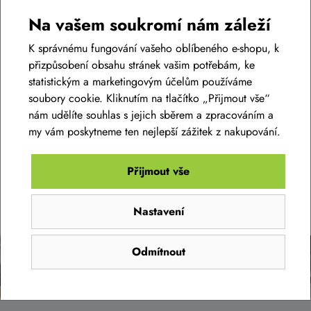
Jsme cube premium dealer
Na vašem soukromí nám záleží
Díky splnění všech podmínek jsme se dostali do prestižní
K správnému fungování vašeho oblíbeného e-shopu, k
kategorie obchodů v kategorii CUBE PREMIUM DEALER.
přizpůsobení obsahu stránek vašim potřebám, ke
statistickým a marketingovým účelům používáme
soubory cookie. Kliknutím na tlačítko „Přijmout vše“
Číst článek
nám udělíte souhlas s jejich sběrem a zpracováním a
my vám poskytneme ten nejlepší zážitek z nakupování.
Přijmout vše
SLEDUJTE NÁŠ INSTAGRAM
@bikelife.cz
Nastavení
Odmítnout