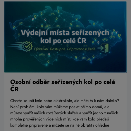
Osobní odběr seřízených kol po celé
ČR
Chcete koupit kolo nebo elektrokolo, ale máte to k nám daleko?
Není problém, kolo vám můžeme poslat přímo domů, ale
můžete využít našich rozšířených služeb a využít jedno z našich
mnoha prověřených výdejních míst, kde vám kolo předají
kompletně připravené a můžete se na ně obrátit i ohledně