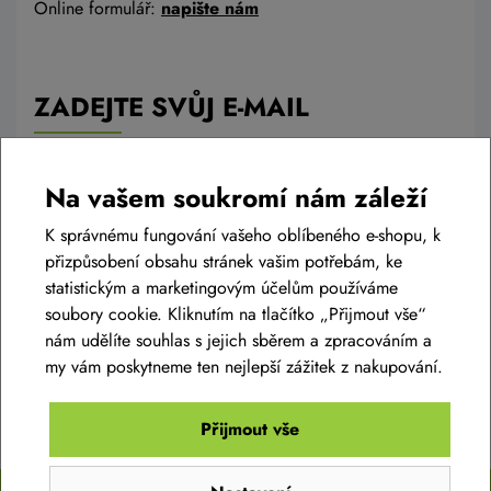
Online formulář:
napište nám
ZADEJTE SVŮJ E-MAIL
A získejte přehled o novinkách a akcích
Na vašem soukromí nám záleží
K správnému fungování vašeho oblíbeného e-shopu, k
přizpůsobení obsahu stránek vašim potřebám, ke
Odesláním projevujete svůj souhlas se shromažďováním a zpracováním
osobních údajů.
Více zde
statistickým a marketingovým účelům používáme
soubory cookie. Kliknutím na tlačítko „Přijmout vše“
Chci novinky
nám udělíte souhlas s jejich sběrem a zpracováním a
my vám poskytneme ten nejlepší zážitek z nakupování.
Přijmout vše