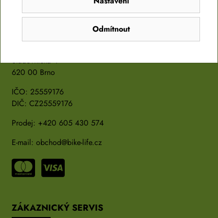
Nastavení
PROVOZOVATEL
Odmítnout
BS Market s.r.o
Sladovnická 4
620 00 Brno
IČO: 25559176
DIČ: CZ25559176
Prodej:
+420 605 430 574
E-mail:
obchod@bike-life.cz
ZÁKAZNICKÝ SERVIS